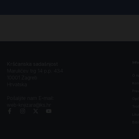
Inf
Kršćanska sadašnjost
Marulićev trg 14 p.p. 434
O n
10001 Zagreb
Kon
Hrvatska
Prav
Pošaljite nam E-mail:
Opći
web-knjizara@ks.hr
Tro
Litu
Bibl