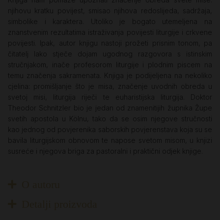
njihovu kratku povijest, smisao njihova redoslijeda, sadržaja,
simbolike i karaktera. Utoliko je bogato utemeljena na
znanstvenim rezultatima istraživanja povijesti liturgije i crkvene
povijesti. Ipak, autor knjigu nastoji prožeti prisnim tonom, pa
čitatelj lako stječe dojam ugodnog razgovora s istinskim
stručnjakom, inače profesorom liturgije i plodnim piscem na
temu značenja sakramenata. Knjiga je podijeljena na nekoliko
cjelina: promišljanje što je misa, značenje uvodnih obreda u
svetoj misi, liturgija riječi te euharistijska liturgija. Doktor
Theodor Schnitzler bio je jedan od znamenitijih župnika Župe
svetih apostola u Kölnu, tako da se osim njegove stručnosti
kao jednog od povjerenika saborskih povjerenstava koja su se
bavila liturgijskom obnovom te napose svetom misom, u knjizi
susreće i njegova briga za pastoralni i praktični odjek knjige.
O autoru
Detalji proizvoda