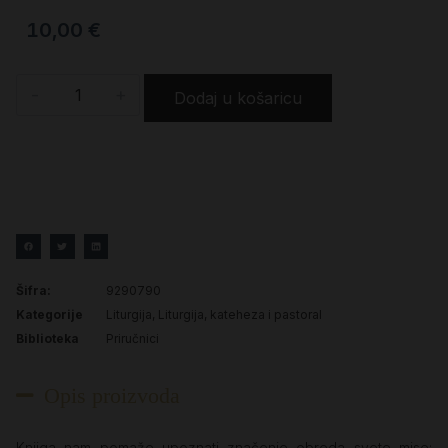
10,00
€
-
+
Dodaj u košaricu
Šifra:
9290790
Kategorije
Liturgija
,
Liturgija, kateheza i pastoral
Biblioteka
Priručnici
Opis proizvoda
Knjiga nam pomaže upoznati značenje obreda svete mise: