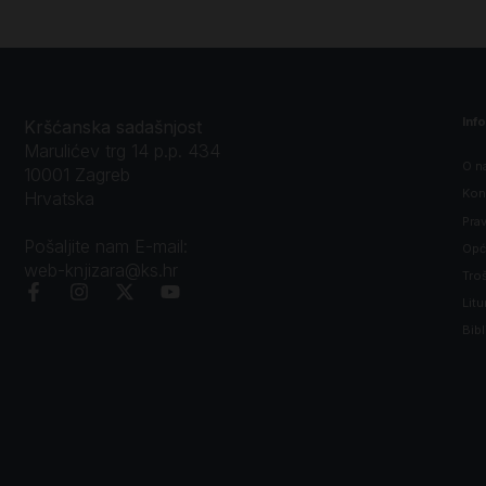
Inf
Kršćanska sadašnjost
Marulićev trg 14 p.p. 434
O n
10001 Zagreb
Kon
Hrvatska
Prav
Pošaljite nam E-mail:
Opći
web-knjizara@ks.hr
Tro
Litu
Bibl