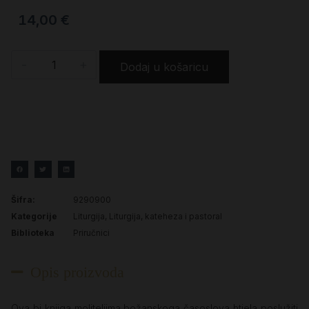
14,00
€
-
+
Dodaj u košaricu
Šifra:
9290900
Kategorije
Liturgija
,
Liturgija, kateheza i pastoral
Biblioteka
Priručnici
Opis proizvoda
Ova bi knjiga moliteljima božanskoga časoslova htjela poslužiti