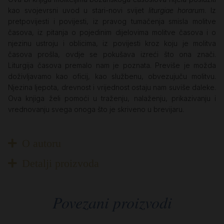
kao svojevrsni uvod u stari-novi svijet
liturgiae horarum
. Iz
pretpovijesti i povijesti, iz pravog tumačenja smisla molitve
časova, iz pitanja o pojedinim dijelovima molitve časova i o
njezinu ustroju i oblicima, iz povijesti kroz koju je molitva
časova prošla, ovdje se pokušava izreći što ona znači.
Liturgija časova premalo nam je poznata. Previše je možda
doživljavamo kao oficij, kao službenu, obvezujuču molitvu.
Njezina ljepota, drevnost i vrijednost ostaju nam suviše daleke.
Ova knjiga želi pomoći u traženju, nalaženju, prikazivanju i
vrednovanju svega onoga što je skriveno u brevijaru.
O autoru
Detalji proizvoda
Povezani proizvodi