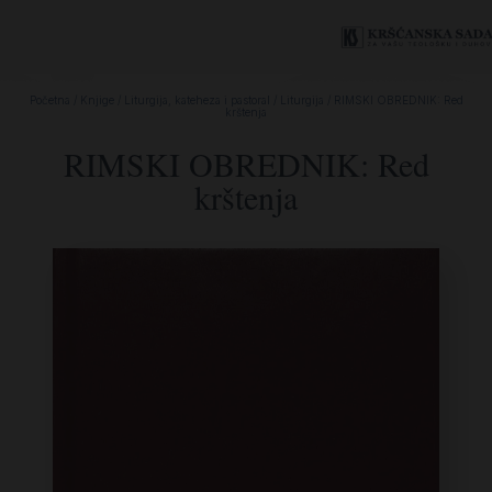
Početna
/
Knjige
/
Liturgija, kateheza i pastoral
/
Liturgija
/ RIMSKI OBREDNIK: Red
krštenja
RIMSKI OBREDNIK: Red
krštenja