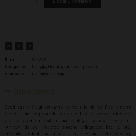
Dodaj u košaricu
Šifra:
9170101
Kategorije
Liturgija
,
Liturgija, kateheza i pastoral
Biblioteka
Liturgijska izdanja
Opis proizvoda
Sveti sabor Drugi vatikanski odredio je da se Red krštenja
djece iz Rimskog obrednika preradi tako da obred odgovara
djetinjoj dobi; da postanu jasnije uloge i dužnosti roditelja i
kumova; da se predvide shodne prilagodbe kad je broj
krštenika velik ili kad, u misijskim krajevima, krste katehisti,