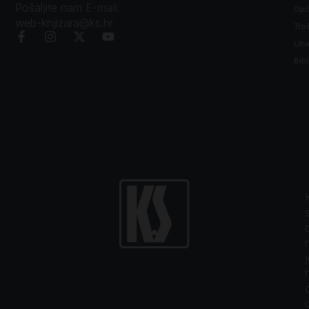
Pošaljite nam E-mail:
Opći
web-knjizara@ks.hr
Tro
Litu
Bibl