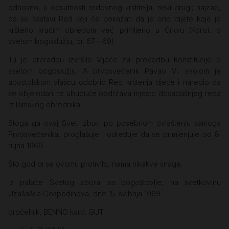
odnosno, u odsutnosti redovnog krstitelja, neki drugi; najzad,
da se sastavi Red koji će pokazati da je ono dijete koje je
kršteno kraćim obredom već primljeno u Crkvu (Konst. o
svetom bogoslužju, br. 67—69).
Tu je preradbu izvršilo Vijeće za provedbu Konstitucije o
svetom bogoslužju. A prvosvećenik Pavao VI. svojom je
apostolskom vlašću odobrio Red krštenja djece i naredio da
se objelodani te ubuduće obdržava mjesto dosadašnjeg reda
iz Rimskog obrednika.
Stoga ga ovaj Sveti zbor, po posebnom ovlaštenju samoga
Prvosvećenika, proglašuje i određuje da se primjenjuje od 8.
rujna 1969.
Što god bi se ovomu protivilo, nema nikakve snage.
Iz palače Svetog zbora za bogoštovlje, na svetkovinu
Uzašašća Gospodinova, dne 15. svibnja 1969.
pročelnik, BENNO kard. GUT