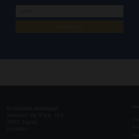
Prijavite se
Inf
Kršćanska sadašnjost
Marulićev trg 14 p.p. 434
O n
10001 Zagreb
Kon
Hrvatska
Prav