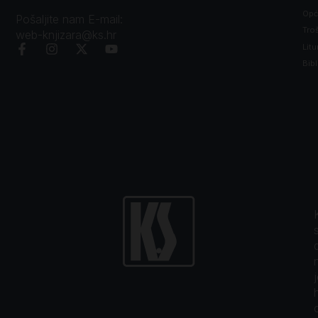
Opći
Pošaljite nam E-mail:
Tro
web-knjizara@ks.hr
Litu
Bibl