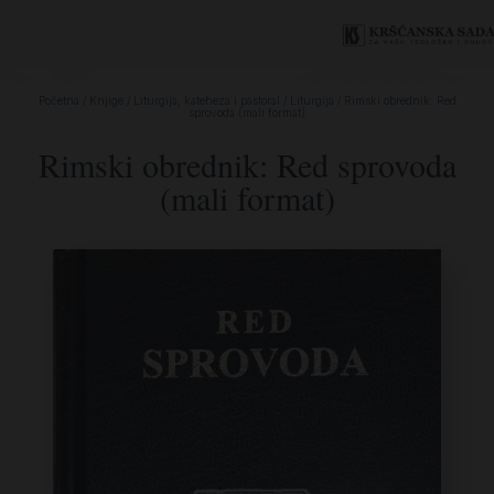
Početna
/
Knjige
/
Liturgija, kateheza i pastoral
/
Liturgija
/ Rimski obrednik: Red
sprovoda (mali format)
Rimski obrednik: Red sprovoda
(mali format)