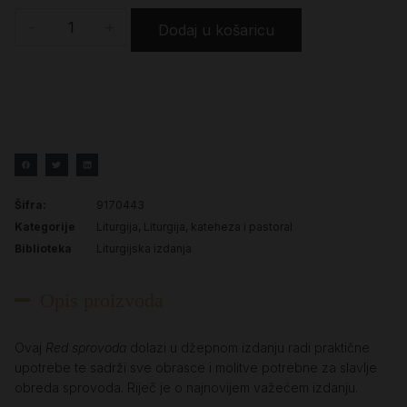
-
+
Dodaj u košaricu
Šifra:
9170443
Kategorije
Liturgija
,
Liturgija, kateheza i pastoral
Biblioteka
Liturgijska izdanja
Opis proizvoda
Ovaj
Red sprovoda
dolazi u džepnom izdanju radi praktične
upotrebe te sadrži sve obrasce i molitve potrebne za slavlje
obreda sprovoda. Riječ je o najnovijem važećem izdanju.