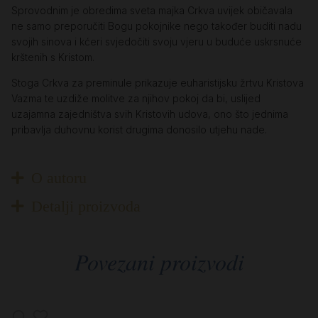
Sprovodnim je obredima sveta majka Crkva uvijek običavala
ne samo preporučiti Bogu pokojnike nego također buditi nadu
svojih sinova i kćeri svjedočiti svoju vjeru u buduće uskrsnuće
krštenih s Kristom.
Stoga Crkva za preminule prikazuje euharistijsku žrtvu Kristova
Vazma te uzdiže molitve za njihov pokoj da bi, uslijed
uzajamna zajedništva svih Kristovih udova, ono što jednima
pribavlja duhovnu korist drugima donosilo utjehu nade.
O autoru
Detalji proizvoda
Povezani proizvodi