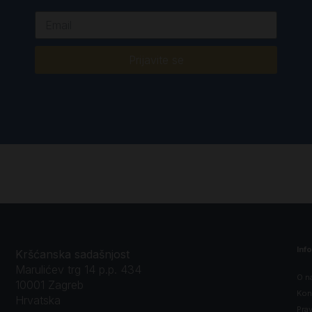
Prijavite se
Inf
Kršćanska sadašnjost
Marulićev trg 14 p.p. 434
O n
10001 Zagreb
Kon
Hrvatska
Prav