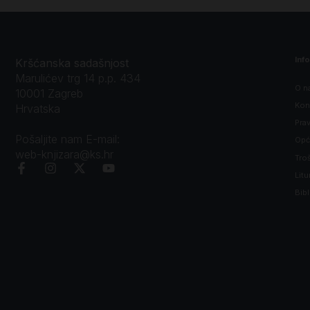
Inf
Kršćanska sadašnjost
Marulićev trg 14 p.p. 434
O n
10001 Zagreb
Kon
Hrvatska
Prav
Pošaljite nam E-mail:
Opći
web-knjizara@ks.hr
Tro
Litu
Bibl