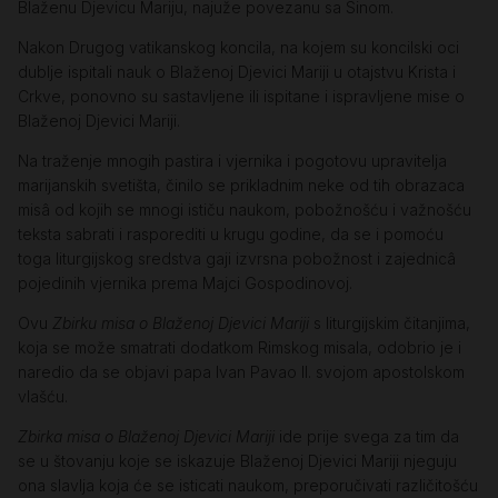
Blaženu Djevicu Mariju, najuže povezanu sa Sinom.
Nakon Drugog vatikanskog koncila, na kojem su koncilski oci
dublje ispitali nauk o Blaženoj Djevici Mariji u otajstvu Krista i
Crkve, ponovno su sastavljene ili ispitane i ispravljene mise o
Blaženoj Djevici Mariji.
Na traženje mnogih pastira i vjernika i pogotovu upravitelja
marijanskih svetišta, činilo se prikladnim neke od tih obrazaca
misâ od kojih se mnogi ističu naukom, pobožnošću i važnošću
teksta sabrati i rasporediti u krugu godine, da se i pomoću
toga liturgijskog sredstva gaji izvrsna pobožnost i zajednicâ
pojedinih vjernika prema Majci Gospodinovoj.
Ovu
Zbirku misa o Blaženoj Djevici Mariji
s liturgijskim čitanjima,
koja se može smatrati dodatkom Rimskog misala, odobrio je i
naredio da se objavi papa Ivan Pavao II. svojom apostolskom
vlašću.
Zbirka misa o Blaženoj Djevici Mariji
ide prije svega za tim da
se u štovanju koje se iskazuje Blaženoj Djevici Mariji njeguju
ona slavlja koja će se isticati naukom, preporučivati različitošću