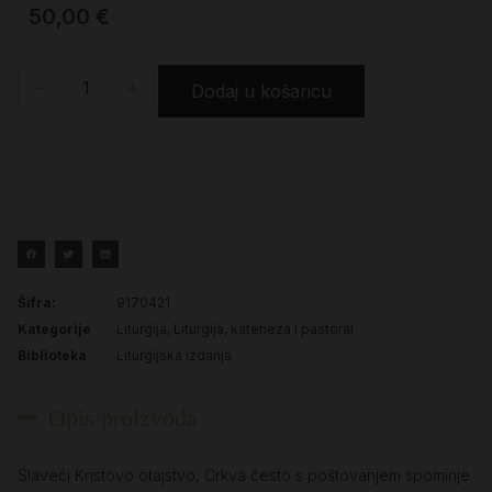
50,00
€
-
+
Dodaj u košaricu
Šifra:
9170421
Kategorije
Liturgija
,
Liturgija, kateheza i pastoral
Biblioteka
Liturgijska izdanja
Opis proizvoda
Slaveći Kristovo otajstvo, Crkva često s poštovanjem spominje