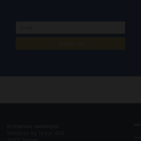
Prijavite se
Inf
Kršćanska sadašnjost
Marulićev trg 14 p.p. 434
O n
10001 Zagreb