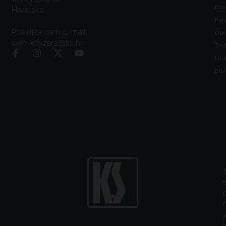
Kon
Hrvatska
Prav
Pošaljite nam E-mail:
Opći
web-knjizara@ks.hr
Tro
Litu
Bibl