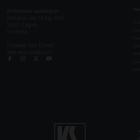
Inf
Kršćanska sadašnjost
Marulićev trg 14 p.p. 434
O n
10001 Zagreb
Kon
Hrvatska
Prav
Pošaljite nam E-mail:
Opći
web-knjizara@ks.hr
Tro
Litu
Bibl