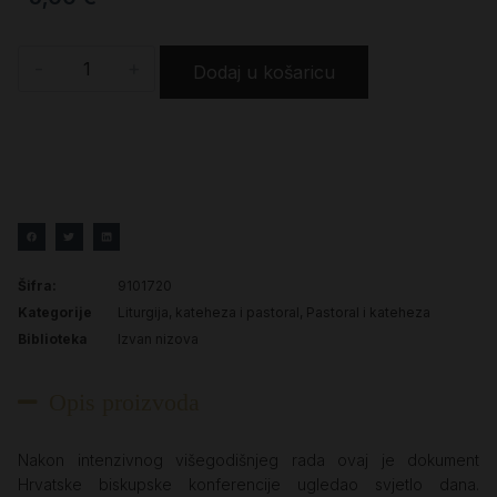
-
+
Dodaj u košaricu
Šifra:
9101720
Kategorije
Liturgija, kateheza i pastoral
,
Pastoral i kateheza
Biblioteka
Izvan nizova
Opis proizvoda
Nakon intenzivnog višegodišnjeg rada ovaj je dokument
Hrvatske biskupske konferencije ugledao svjetlo dana.