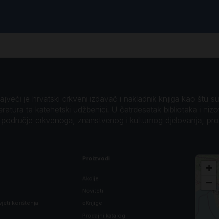
veći je hrvatski crkveni izdavač i nakladnik knjiga kao štu su B
teratura te katehetski udžbenici. U četrdesetak biblioteka i niz
o područje crkvenoga, znanstvenog i kulturnog djelovanja, pr
Proizvodi
+
Akcije
−
Noviteti
vjeti korištenja
eKnjige
Prodajni katalog