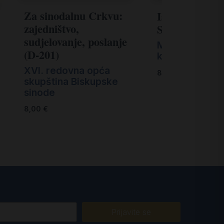
Za sinodalnu Crkvu:
Isus Krist, Si
zajedništvo,
Spasitelj (D-2
sudjelovanje, poslanje
Međunarodna 
(D-201)
komisija
XVI. redovna opća
8,00
€
skupština Biskupske
sinode
8,00
€
Prijavite se