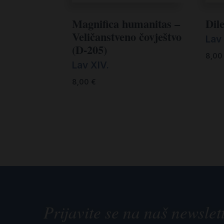
Magnifica humanitas –
Dile
Veličanstveno čovještvo
Lav 
(D-205)
8,0
Lav XIV.
8,00
€
Prijavite se na naš newslet