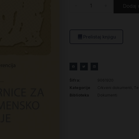
-
+
Dodaj 
Prelistaj knjigu
Šifra:
9061920
Kategorije
Crkveni dokumenti
,
Teo
Biblioteka
Dokumenti