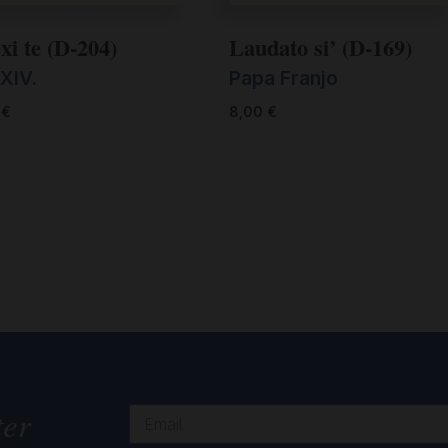
xi te (D-204)
Laudato si’ (D-169)
XIV.
Papa Franjo
0
€
8,00
€
ter