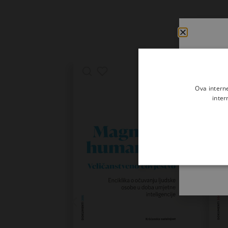
Ova intern
inter