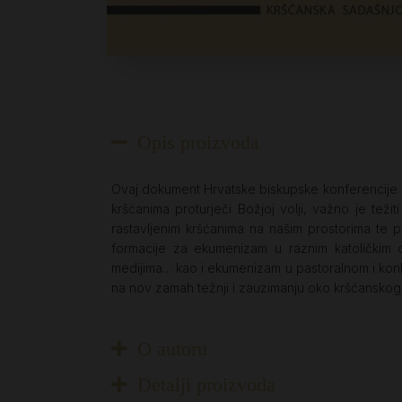
Opis proizvoda
Ovaj dokument Hrvatske biskupske konferencije nas
kršćanima proturječi Božjoj volji, važno je tež
rastavljenim kršćanima na našim prostorima t
formacije za ekumenizam u raznim katoličkim o
medijima… kao i ekumenizam u pastoralnom i konk
na nov zamah težnji i zauzimanju oko kršćanskog 
O autoru
Detalji proizvoda