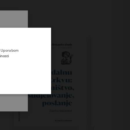
.
i prvi
e
a. Uporabom
inosti