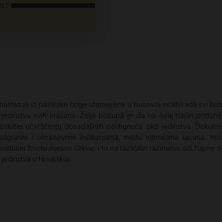
tao je iz pastirske brige utemeljene u Isusovoj molitvi »da svi budu
iti jedinstvu svih kršćana. Želja biskupâ je da na ovaj način prido
e poslužie učvršćenju dosadašnjih postignuća oko jedinstva. Dok
dgojnim i obrazovnim institucijama, među vjernicima laicima, red
retnom životu mjesne Crkve, i to na različitim razinama, od župne d
jedinstva u Hrvatskoj.