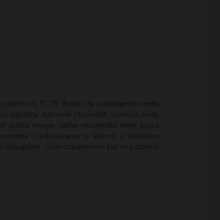
 jedno« (Iv 17, 21). Budući da razdijeljenost među
nesu izgradnji duhovnih i teoloških mostova među
ument dotiče mnoge važne ekumenske teme poput
ovnicima i redovnicama te klerom, u katoličkim
o biskupijske. Ovim dokumentom želi se potaknuti