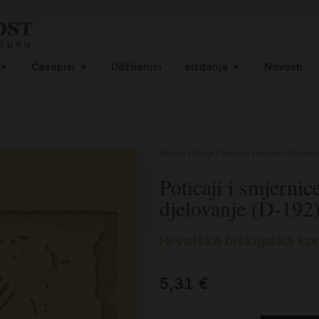
Časopisi
Udžbenici
eIzdanja
Novosti
Početna
/
Knjige
/
Teologija i povijest
/
Crkveni
Poticaji i smjerni
djelovanje (D-192
Hrvatska biskupska ko
5,31
€