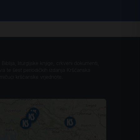
iblija, liturgijske knjige, crkveni dokumenti,
ova te šest periodičkih izdanja Kršćanska
omičući kršćanske vrjednote.