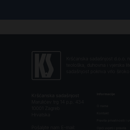
Kršćanska sadašnjost d.o.o. naj
teološka, duhovna i vjerska li
sadašnjost pokriva vrlo širok
Informacije
Kršćanska sadašnjost
Marulićev trg 14 p.p. 434
O nama
10001 Zagreb
Kontakt
Hrvatska
Pravila privatnosti i u
Pošaljite nam E-mail:
Opći uvjeti i pravila