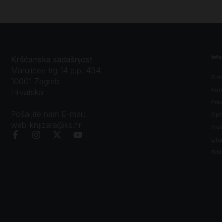
Inf
Kršćanska sadašnjost
Marulićev trg 14 p.p. 434
O n
10001 Zagreb
Kon
Hrvatska
Prav
Pošaljite nam E-mail:
Opći
web-knjizara@ks.hr
Tro
Litu
Bibl