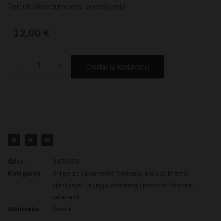
Psihološko-duhovna razmišljanja
12,00
€
-
+
Dodaj u košaricu
Šifra:
9370050
Kategorije
Knjige za sakramente (krštenje, pričest, krizma,
vjenčanje)
,
Liturgija, kateheza i pastoral
,
Pastoral i
kateheza
Biblioteka
Žarišta