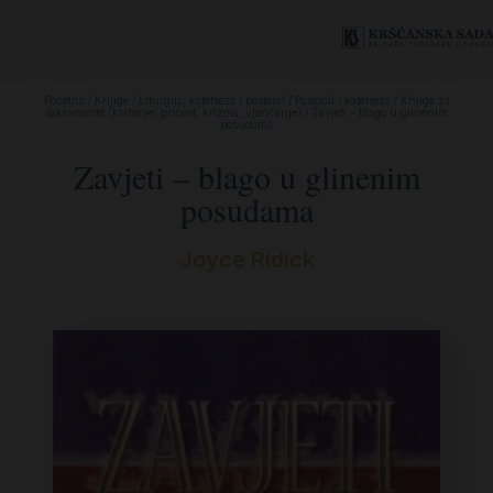
Početna
/
Knjige
/
Liturgija, kateheza i pastoral
/
Pastoral i kateheza
/
Knjige za
sakramente (krštenje, pričest, krizma, vjenčanje)
/ Zavjeti – blago u glinenim
posudama
Zavjeti – blago u glinenim
posudama
Joyce Ridick