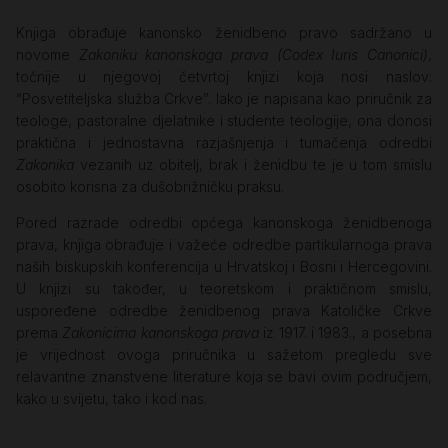
Knjiga obrađuje kanonsko ženidbeno pravo sadržano u
novome
Zakoniku kanonskoga prava (Codex Iuris Canonici)
,
točnije u njegovoj četvrtoj knjizi koja nosi naslov:
“Posvetiteljska služba Crkve”. Iako je napisana kao priručnik za
teologe, pastoralne djelatnike i studente teologije, ona donosi
praktična i jednostavna razjašnjenja i tumačenja odredbi
Zakonika
vezanih uz obitelj, brak i ženidbu te je u tom smislu
osobito korisna za dušobrižničku praksu.
Pored razrade odredbi općega kanonskoga ženidbenoga
prava, knjiga obrađuje i važeće odredbe partikularnoga prava
naših biskupskih konferencija u Hrvatskoj i Bosni i Hercegovini.
U knjizi su također, u teoretskom i praktičnom smislu,
uspoređene odredbe ženidbenog prava Katoličke Crkve
prema
Zakonicima kanonskoga prava
iz 1917. i 1983., a posebna
je vrijednost ovoga priručnika u sažetom pregledu sve
relavantne znanstvene literature koja se bavi ovim područjem,
kako u svijetu, tako i kod nas.