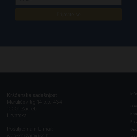
Prijavite se
Inf
Kršćanska sadašnjost
Marulićev trg 14 p.p. 434
O n
10001 Zagreb
Kon
Hrvatska
Prav
Pošaljite nam E-mail:
Opći
web-knjizara@ks.hr
Tro