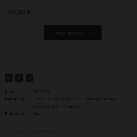
20,00
€
-
+
Dodaj u košaricu
Šifra:
9290760
Kategorije
Liturgija, kateheza i pastoral
,
Pastoral i kateheza
,
Povijest Crkve i kršćanstva
Biblioteka
Priručnici
Opis proizvoda