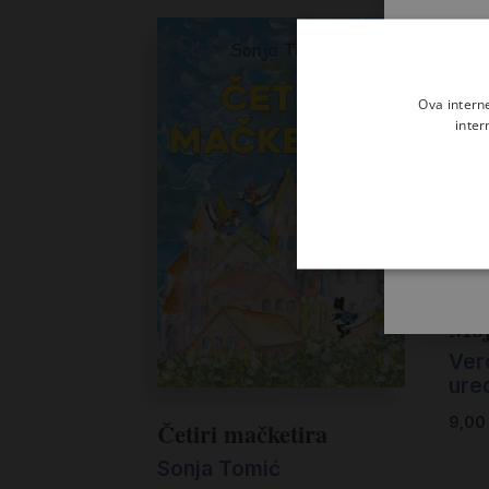
Ova intern
inter
Moj
Vero
ured
9,0
Četiri mačketira
Sonja Tomić