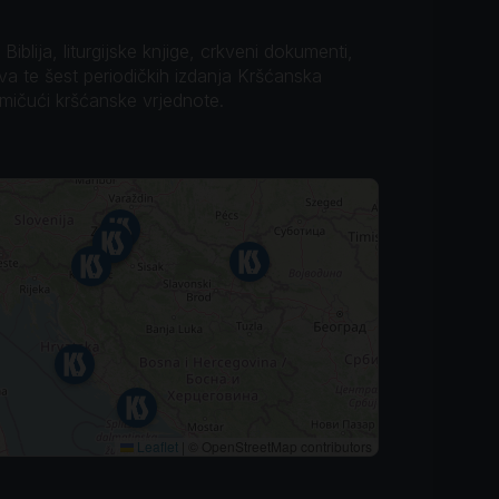
iblija, liturgijske knjige, crkveni dokumenti,
ova te šest periodičkih izdanja Kršćanska
omičući kršćanske vrjednote.
Leaflet
|
© OpenStreetMap contributors