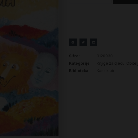
Šifra:
9120930
Kategorije
Knjige za djecu
,
Obitelj
Biblioteka
Kana klub