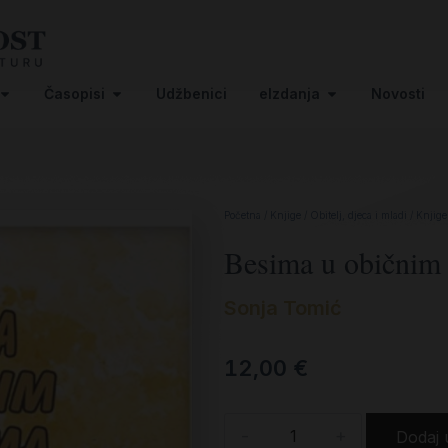
Časopisi
Udžbenici
eIzdanja
Novosti
Početna
/
Knjige
/
Obitelj, djeca i mladi
/
Knjige
Besima u običnim
Sonja Tomić
12,00
€
-
+
Dodaj 