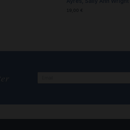
Ayres
,
Sally Ann Wright
19,00
€
ter