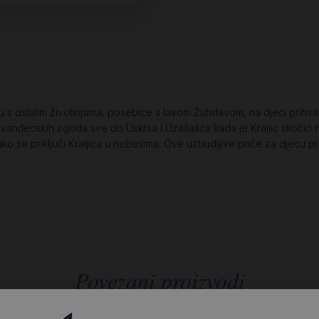
stalim životinjama, posebice s lavom Žutislavom, na djeci prihvatlj
ih evanđeoskih zgoda sve do Uskrsa i Uzašašća kada je Kraljić skočio
 se priključi Kraljića u nebesima. Ove uzbudljive priče za djecu p
Povezani proizvodi