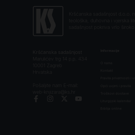
Kršćanska sadašnjost d.o.o. naj
teološka, duhovna i vjerska li
sadašnjost pokriva vrlo širok
Informacije
Kršćanska sadašnjost
Marulićev trg 14 p.p. 434
O nama
10001 Zagreb
Kontakt
Hrvatska
Pravila privatnosti i u
Pošaljite nam E-mail:
Opći uvjeti i pravila
web-knjizara@ks.hr
Troškovi dostave
Liturgijski kalendar
Biblija online