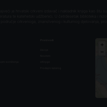
veći je hrvatski crkveni izdavač i nakladnik knjiga kao štu su B
teratura te katehetski udžbenici. U četrdesetak biblioteka i niz
o područje crkvenoga, znanstvenog i kulturnog djelovanja, pr
Proizvodi
+
Akcije
−
Noviteti
vjeti korištenja
eKnjige
Prodajni katalog