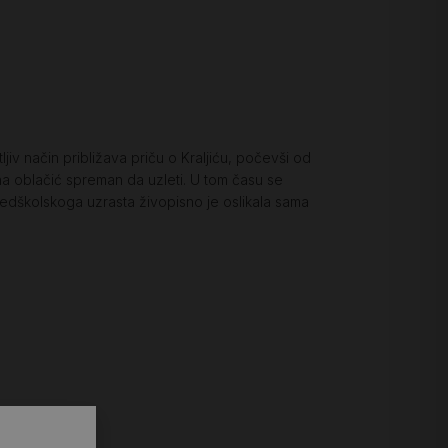
iv način približava priču o Kraljiću, počevši od
 na oblačić spreman da uzleti. U tom času se
redškolskoga uzrasta živopisno je oslikala sama