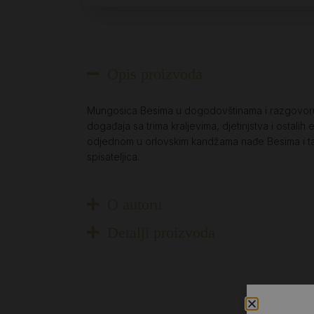
Opis proizvoda
Mungosica Besima u dogodovštinama i razgovoru s o
događaja sa trima kraljevima, djetinjstva i ostal
odjednom u orlovskim kandžama nađe Besima i tako
spisateljica.
O autoru
Detalji proizvoda