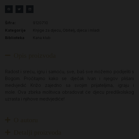
Šifra:
9120710
Kategorije
Knjige za djecu
,
Obitelj, djeca i mladi
Biblioteka
Kana klub
Opis proizvoda
Radost i sreću, igru i samoću, sve, baš sve možemo podijeliti s
Bogom. Pročitajmo kako se dječak Ivan i njegov plišani
medvjedić Križo zajedno sa svojim prijateljima, igraju i
mole. Ova zbirka molitvica obradovat će djecu predškolskog
uzrasta i njihove medvjediće!
O autoru
Detalji proizvoda