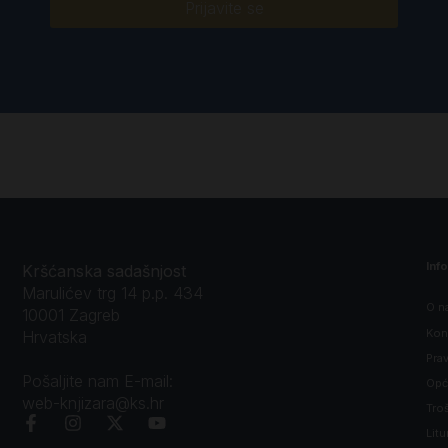
Prijavite se
Inf
Kršćanska sadašnjost
Marulićev trg 14 p.p. 434
O n
10001 Zagreb
Kon
Hrvatska
Prav
Pošaljite nam E-mail:
Opći
web-knjizara@ks.hr
Tro
Litu