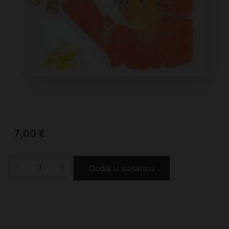
7,00
€
-
+
Dodaj u košaricu