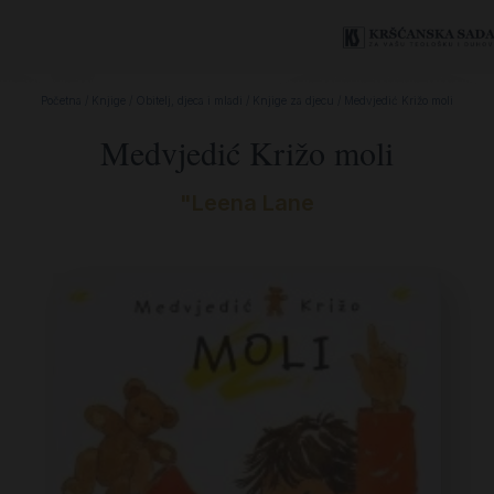
Početna
/
Knjige
/
Obitelj, djeca i mladi
/
Knjige za djecu
/ Medvjedić Križo moli
Medvjedić Križo moli
"Leena Lane