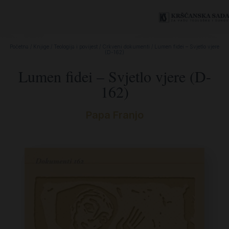
Početna
/
Knjige
/
Teologija i povijest
/
Crkveni dokumenti
/ Lumen fidei – Svjetlo vjere
(D-162)
Lumen fidei – Svjetlo vjere (D-
162)
Papa Franjo