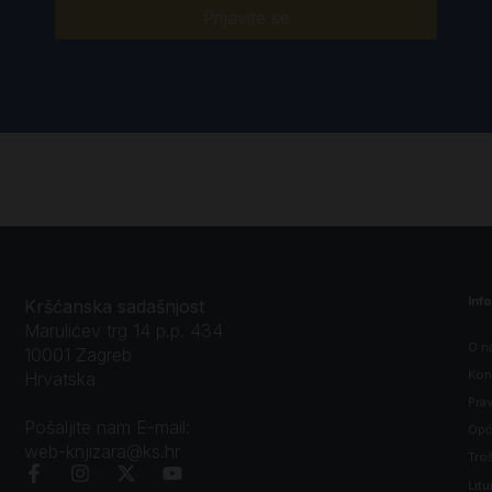
Prijavite se
Inf
Kršćanska sadašnjost
Marulićev trg 14 p.p. 434
O n
10001 Zagreb
Kon
Hrvatska
Prav
Pošaljite nam E-mail:
Opći
web-knjizara@ks.hr
Tro
Litu