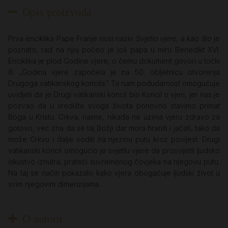
Opis proizvoda
Prva enciklika Pape Franje nosi naziv
Svjetlo vjere
, a kao što je
poznato, rad na njoj počeo je još papa u miru Benedikt XVI.
Enciklika je plod Godine vjere, o čemu dokument govori u točki
6: „Godina vjere započela je na 50. obljetnicu otvorenja
Drugoga vatikanskog koncila.” Ta nam podudarnost omogućuje
uvidjeti da je Drugi vatikanski koncil bio Koncil o vjeri, jer nas je
pozvao da u središte svoga života ponovno stavimo primat
Boga u Kristu. Crkva, naime, nikada ne uzima vjeru zdravo za
gotovo, već zna da se taj Božji dar mora hraniti i jačati, tako da
može Crkvu i dalje voditi na njezinu putu kroz povijest. Drugi
vatikanski koncil omogućio je svjetlu vjere da prosvijetli ljudsko
iskustvo iznutra, prateći suvremenog čovjeka na njegovu putu.
Na taj se način pokazalo kako vjera obogaćuje ljudski život u
svim njegovim dimenzijama.
O autoru