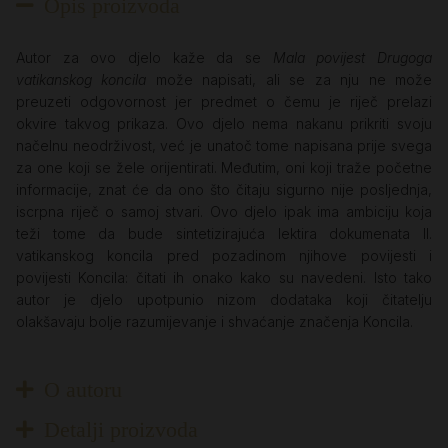
Opis proizvoda
Autor za ovo djelo kaže da se
Mala povijest Drugoga
vatikanskog koncila
može napisati, ali se za nju ne može
preuzeti odgovornost jer predmet o čemu je riječ prelazi
okvire takvog prikaza. Ovo djelo nema nakanu prikriti svoju
načelnu neodrživost, već je unatoč tome napisana prije svega
za one koji se žele orijentirati. Međutim, oni koji traže početne
informacije, znat će da ono što čitaju sigurno nije posljednja,
iscrpna riječ o samoj stvari. Ovo djelo ipak ima ambiciju koja
teži tome da bude sintetizirajuća lektira dokumenata II.
vatikanskog koncila pred pozadinom njihove povijesti i
povijesti Koncila: čitati ih onako kako su navedeni. Isto tako
autor je djelo upotpunio nizom dodataka koji čitatelju
olakšavaju bolje razumijevanje i shvaćanje značenja Koncila.
O autoru
Detalji proizvoda