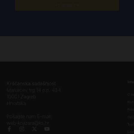
Prijavite se
Inf
Kršćanska sadašnjost
Marulićev trg 14 p.p. 434
O n
10001 Zagreb
Kon
Hrvatska
Prav
Pošaljite nam E-mail:
Opći
web-knjizara@ks.hr
Tro
Litu