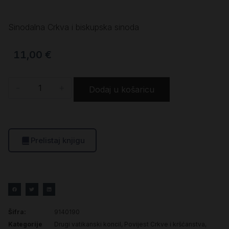
Sinodalna Crkva i biskupska sinoda
11,00
€
-
+
Dodaj u košaricu
Prelistaj knjigu
Šifra:
9140190
Kategorije
Drugi vatikanski koncil
,
Povijest Crkve i kršćanstva
,