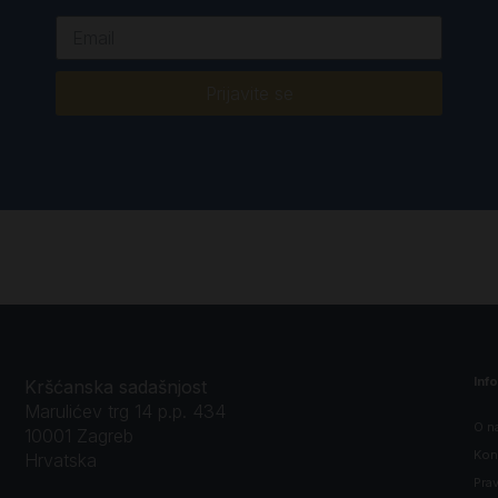
Prijavite se
Inf
Kršćanska sadašnjost
Marulićev trg 14 p.p. 434
O n
10001 Zagreb
Kon
Hrvatska
Prav