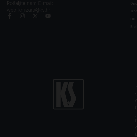
Pošaljite nam E-mail:
Opći
web-knjizara@ks.hr
Tro
Litu
Bibl