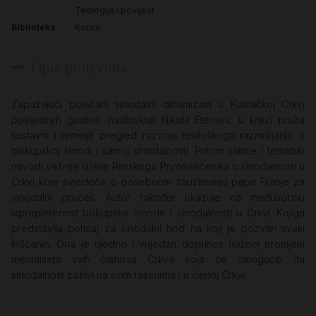
Teologija i povijest
Biblioteka
Koncil
Opis proizvoda
Zapažajući pojačani sinodalni dinamizam u Katoličkoj Crkvi
posljednjih godina, nadbiskup Nikola Eterović u knjizi pruža
sustavni i temeljit pregled razvoja teološkoga razmišljanja o
biskupskoj sinodi i samoj sinodalnosti. Pritom sabire i tematski
navodi važnije izjave Rimskoga Prvosvećenika o sinodalnosti u
Crkvi koje svjedoče o posebnom zauzimanju pape Franje za
sinodalni proces. Autor također ukazuje na međusobnu
isprepletenost biskupske sinode i sinodalnosti u Crkvi. Knjiga
predstavlja poticaj za sinodalni hod na koji je pozvan svaki
kršćanin. Ona je ujedno i vrijedan doprinos nužnoj promjeni
mentaliteta svih članova Crkve koja će omogućiti da
sinodalnost zaživi na svim razinama i u cijeloj Crkvi.