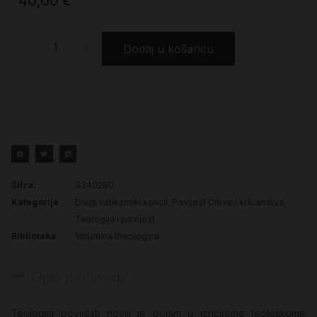
40,00
€
-
+
Dodaj u košaricu
Šifra:
9340280
Kategorije
Drugi vatikanski koncil
,
Povijest Crkve i kršćanstva
,
Teologija i povijest
Biblioteka
Volumina theologica
Opis proizvoda
Teologija povijesti noviji je pojam u izričitome teološkome