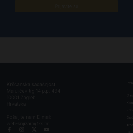
Prijavite se
Inf
Kršćanska sadašnjost
Marulićev trg 14 p.p. 434
O n
10001 Zagreb
Kon
Hrvatska
Prav
Pošaljite nam E-mail:
Opći
web-knjizara@ks.hr
Tro
Litu