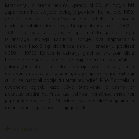
istraživanju, a prema nekima, upravo bi 20. st. moglo biti
zapamćeno kao stoljeće teologije povijesti. Naime, oko 1950.
godine, povijest se snažno nameće refleksiji u mnogim
modelima katoličke teologije, a Drugi vatikanski koncil (1962. –
1965.) čak stvara izraz „povijest spasenja“. Knjiga poznatoga
talijanskoga teologa kapucina ispituje dva najznačajnija
desetljeća katoličkog doprinosa smislu i značenju povijesti
(1950. – 1970.). Korpus istraživanja gradi se analizom djela
tridesetsedmorice autora o teologiji povijesti. Zaključak je
autora: „Ono što se u teologiji promijenilo nije, dakle, trajno
upućivanje na povijest spasenja, nego mjesto i vrijednost koji
su joj se nastojali dodijeliti unutar teologije“. Rino Fisichella u
uvodnome ogledu kaže: „Ovo istraživanje je važno jer
pokazuje središnjost Krista kao jedinog i konačnog smisla koji
je ponuđen povijesti. (…) Vrijednost koju ovo istraživanje ima za
razumijevanje vjere bez sumnje je velika“.
O autoru