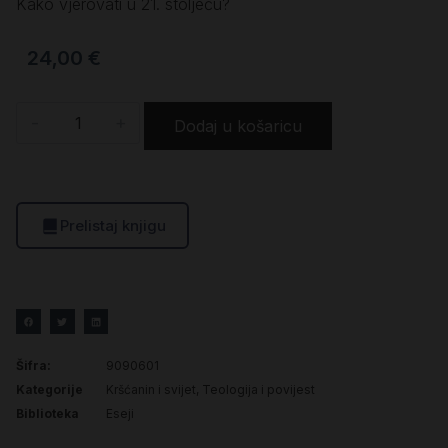
Kako vjerovati u 21. stoljeću?
24,00
€
-
+
Dodaj u košaricu
Prelistaj knjigu
Šifra:
9090601
Kategorije
Kršćanin i svijet
,
Teologija i povijest
Biblioteka
Eseji