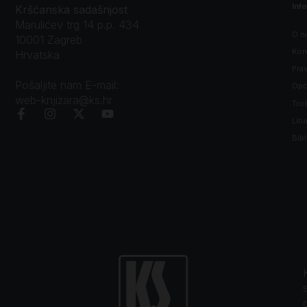
Inf
Kršćanska sadašnjost
Marulićev trg 14 p.p. 434
O n
10001 Zagreb
Kon
Hrvatska
Prav
Pošaljite nam E-mail:
Opći
web-knjizara@ks.hr
Tro
Litu
Bibl