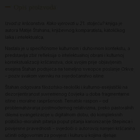
Opis proizvoda
Izvod iz kršćanstva. Kako vjerovati u 21. stoljeću?
knjiga je
autora Matije Štahana, književnog komparatista, katoličkog
laika i intelektualca.
Nastala je u specifičnome kulturnom i duhovnom kontekstu, a
predstavlja zbir refleksija o intelektualnoj obrani i kulturnoj
kontekstualizaciji kršćanstva, dok svojim prije objavljenim
esejima Štahan podsjeća na temeljno sveopće poslanje Crkve
– poziv svakom vjerniku na svjedočanstvo istine.
Štahan odgovara filozofsko-teološki i kulturno-esejistički na
dezorijentiranost suvremenog čovjeka u doba fragmentarne
istine i moralne raspršenosti. Tematski raspon – od
problematiziranja postmodernog relativizma, preko pastoralnih
dilema evangelizacije u digitalnom dobu, do kompleksnih
političko-moralnih pitanja poput pitanja kanonizacije Stepinca i
povijesne pravednosti – svjedoči o autorovoj namjeri kršćanina
učiniti odgovornim za povijest i kulturu u kojima djeluje.