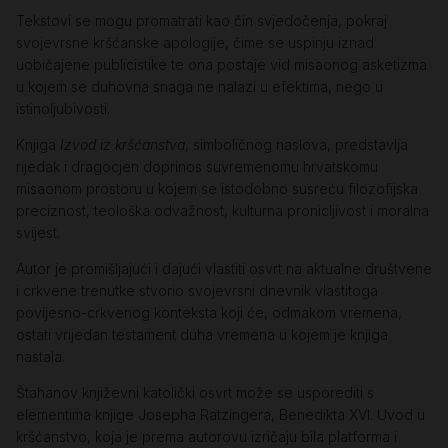
Tekstovi se mogu promatrati kao čin svjedočenja, pokraj
svojevrsne kršćanske apologije, čime se uspinju iznad
uobičajene publicistike te ona postaje vid misaonog asketizma
u kojem se duhovna snaga ne nalazi u efektima, nego u
istinoljubivosti.
Knjiga
Izvod iz kršćanstva
, simboličnog naslova, predstavlja
rijedak i dragocjen doprinos suvremenomu hrvatskomu
misaonom prostoru u kojem se istodobno susreću filozofijska
preciznost, teološka odvažnost, kulturna pronicljivost i moralna
svijest.
Autor je promišljajući i dajući vlastiti osvrt na aktualne društvene
i crkvene trenutke stvorio svojevrsni dnevnik vlastitoga
povijesno-crkvenog konteksta koji će, odmakom vremena,
ostati vrijedan testament duha vremena u kojem je knjiga
nastala.
Štahanov književni katolički osvrt može se usporediti s
elementima knjige Josepha Ratzingera, Benedikta XVI. Uvod u
kršćanstvo, koja je prema autorovu izričaju bila platforma i