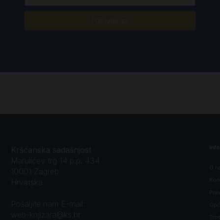
Prijavite se
Inf
Kršćanska sadašnjost
Marulićev trg 14 p.p. 434
O n
10001 Zagreb
Kon
Hrvatska
Prav
Pošaljite nam E-mail:
Opći
web-knjizara@ks.hr
Tro