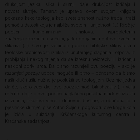
drukčijost jezika, slika i slutnji, daje drukčijost izričaja i
novost slutnje. Tamarut je upravo ovom svojom knjigom
pokazao kako teologija kao sveta znanost nužno treba i traži
pomoć u datosti koja je najbliža svetom – umjetnosti (…) Riječ je
poetici komprimiranih smislova, isprepletenih
značenja iskazanih u sočnim, jarko obojanim i gotovo zvučnim
slikama (…) Ovo je većinom poezija biblijske slikovitosti i
teološke pronicavosti iznikla iz unutarnjeg slaganja i otpora, iz
probijanja i nekog htijenja da se izreknu neizrecivi ili izricanju
neskloni porivi srca. Da bismo razumjeli ovu poeziju – ako je
razumjeti poeziju
uopće moguće ili bitno – odnosno da bismo
našli ključ i ušli, nužno je poslužiti se teologijom. Bez nje jedva
da će, skoro veći dio, ove poezije moći biti shvatljiv (…) Valja
reći i to da je u ovoj poetici naglašeno prisutna mudrost izrasla
iz znanja, iskustva vjere i duhovne baštine, a obučena je u
pjesničke slutnje“, piše Anton Šuljić u pogovoru ove knjige koja
je izišla u suizdanju Kršćanskoga kulturnog centra i
Kršćanske sadašnjosti.