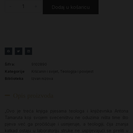
-
+
Dodaj u košaricu
Šifra:
9102890
Kategorije
Kršćanin i svijet
,
Teologija i povijest
Biblioteka
Izvan nizova
Opis proizvoda
„Ovo je treća knjiga pjesama teologa i književnika Antona
Tamaruta koji svojem svećeništvu ne oduzima ništa time što
pjeva već ga pročišćuje i usmjeruje, a teologiji, čija znanja
katkad ostaju u laboratoriju struke ne uspijevajući se preliti u