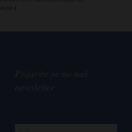
Ivan Karlić (ur.)
,
s. Nela Veronika Gašpar (ur.)
42,00
€
Prijavite se na naš
newsletter