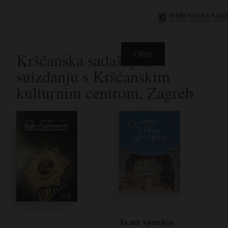
Kršćanska sadašnjost u
Filteri
suizdanju s Kršćanskim
kulturnim centrom, Zagreb
Ja mu vjerujem