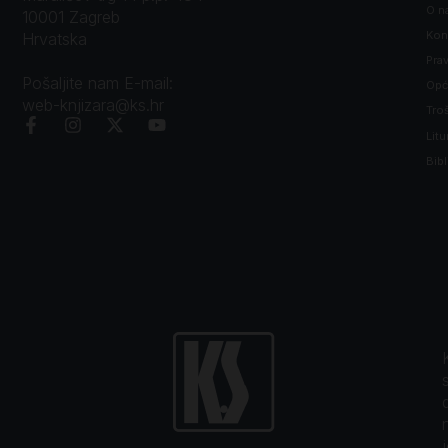
O n
10001 Zagreb
Kon
Hrvatska
Prav
Pošaljite nam E-mail:
Opći
web-knjizara@ks.hr
Tro
Litu
Bibl