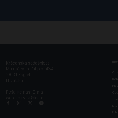
Inf
Kršćanska sadašnjost
Marulićev trg 14 p.p. 434
O n
10001 Zagreb
Kon
Hrvatska
Prav
Pošaljite nam E-mail:
Opći
web-knjizara@ks.hr
Tro
Litu
Bibl