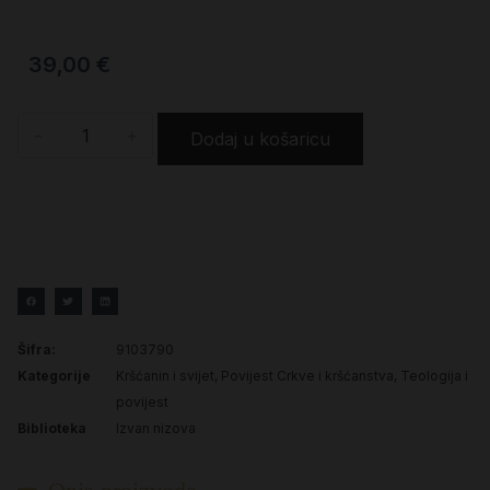
39,00
€
-
+
Dodaj u košaricu
Šifra:
9103790
Kategorije
Kršćanin i svijet
,
Povijest Crkve i kršćanstva
,
Teologija i
povijest
Biblioteka
Izvan nizova