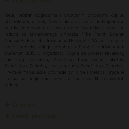
Opis proizvoda
Među brojnim događajima i društvenim procesima koji su
obilježili srednji vijek, Četvrti lateranski koncil nedvojbeno je
onaj koji je duboko promijenio društvo. Ovo izdanje zbornik je
radova sa znanstvenoga simpozija “The Fourth Lateran
Council: An Event that transformed Europe” – “Četvrti lateranski
koncil: događaj koji je preobrazio Europu” održanoga u
studenom 2015., u organizaciji Odjela za povijest Hrvatskog
katoličkog sveučilišta, Katoličkog bogoslovnog fakulteta
Sveučilišta u Zagrebu, Hrvatskih studija Sveučilišta u Zagrebu i
Hrvatske franjevačke provincije sv. Ćirila i Metoda. Knjiga je
izdana na engleskom jeziku, a sadržava 14 znanstvenih
radova.
O autoru
Detalji proizvoda