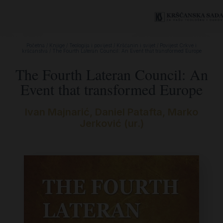
Početna
/
Knjige
/
Teologija i povijest
/
Kršćanin i svijet
/
Povijest Crkve i
kršćanstva
/ The Fourth Lateran Council: An Event that transformed Europe
The Fourth Lateran Council: An
Event that transformed Europe
Ivan Majnarić, Daniel Patafta, Marko
Jerković (ur.)