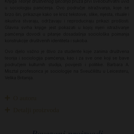
Knjiga
Teorije društvenog sjećanja
pruža prvi sveobuhvatni uvid
u sociologiju pamćenja. Ovo područje istraživanja, koje se
brzo širi, prikazuje kako se kroz tekstove, slike, mjesta, rituale i
iskustva stvaraju, održavaju i reproduciraju prikazi prošlosti.
Glavna svrha knjige jest pokazati u kojoj mjeri istraživanje
pamćenja dovodi u pitanje dosadašnja sociološka poimanja
konstrukcije društvenih identiteta i sukoba.
Ovo djelo važno je štivo za studente koje zanima društvena
teorija i sociologija pamćenja, kao i za sve one koji se bave
područjem kulturnih studija, povijesti i politike. Barbara A.
Misztal profesorica je sociologije na Sveučilištu u Leicesteru,
Velika Britanija.
O autoru
Detalji proizvoda
Povezani proizvodi