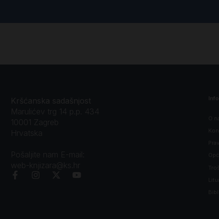
Inf
Kršćanska sadašnjost
Marulićev trg 14 p.p. 434
O n
10001 Zagreb
Kon
Hrvatska
Prav
Pošaljite nam E-mail:
Opći
web-knjizara@ks.hr
Tro
Litu
Bibl