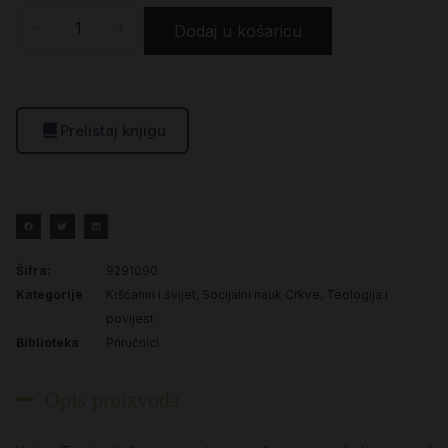
-
+
Dodaj u košaricu
Prelistaj knjigu
Šifra:
9291090
Kategorije
Kršćanin i svijet
,
Socijalni nauk Crkve
,
Teologija i
povijest
Biblioteka
Priručnici
Opis proizvoda