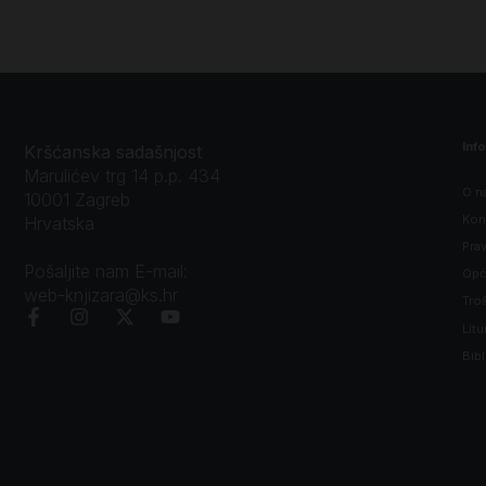
Inf
Kršćanska sadašnjost
Marulićev trg 14 p.p. 434
O n
10001 Zagreb
Kon
Hrvatska
Prav
Pošaljite nam E-mail:
Opći
web-knjizara@ks.hr
Tro
Litu
Bibl