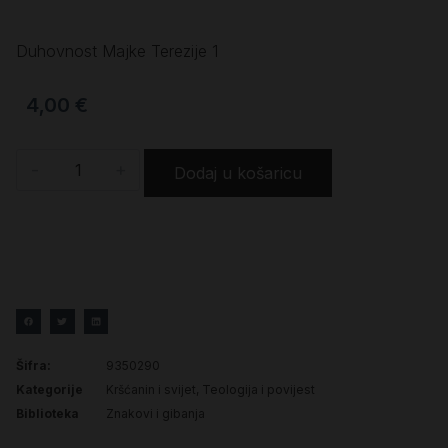
Duhovnost Majke Terezije 1
4,00
€
-
+
Dodaj u košaricu
Šifra:
9350290
Kategorije
Kršćanin i svijet
,
Teologija i povijest
Biblioteka
Znakovi i gibanja