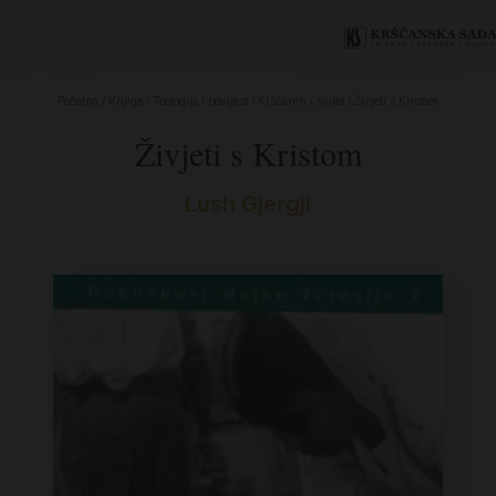
Početna
/
Knjige
/
Teologija i povijest
/
Kršćanin i svijet
/ Živjeti s Kristom
Živjeti s Kristom
Lush Gjergji