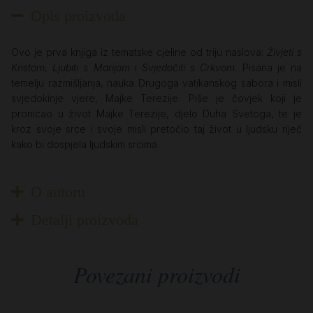
Opis proizvoda
Ovo je prva knjiga iz tematske cjeline od triju naslova:
Živjeti s
Kristom
,
Ljubiti s Marijom
i
Svjedočiti s Crkvom
. Pisana je na
temelju razmišljanja, nauka Drugoga vatikanskog sabora i misli
svjedokinje vjere, Majke Terezije. Piše je čovjek koji je
pronicao u život Majke Terezije, djelo Duha Svetoga, te je
kroz svoje srce i svoje misli pretočio taj život u ljudsku riječ
kako bi dospjela ljudskim srcima.
O autoru
Detalji proizvoda
Povezani proizvodi