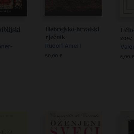
Hebrejsko-hrvatski
iblijski
Učite
rječnik
zove 
Rudolf Amerl
bner-
Valen
50,00
€
5,00