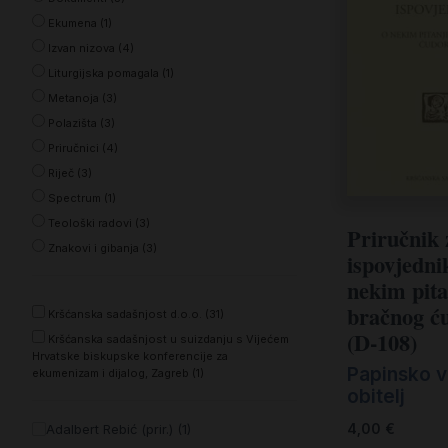
Kršćanin i svijet
Ekumena (1)
Liturgija, kateheza i pastoral
Izvan nizova (4)
Liturgijska pomagala (1)
Liturgija, pastoral i kateheza
Metanoja (3)
Ljetna preporuka knjiga
Polazišta (3)
Priručnici (4)
Ljetna priča Kršćanske sadašnjosti
Riječ (3)
Nekategorizirane
Spectrum (1)
Teološki radovi (3)
Priručnik 
Obitelj, djeca i mladi
Znakovi i gibanja (3)
ispovjedni
Povijest i teologija
nekim pit
Prva pričest i krizma
bračnog ć
Kršćanska sadašnjost d.o.o. (31)
(D-108)
Kršćanska sadašnjost u suizdanju s Vijećem
Teologija
Hrvatske biskupske konferencije za
Papinsko v
ekumenizam i dijalog, Zagreb (1)
Teologija i povijest
obitelj
Tjedan Laudato-si'
4,00
€
Adalbert Rebić (prir.) (1)