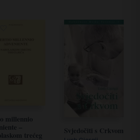
io millennio
niente –
Svjedočiti s Crkvom
laskom trećeg