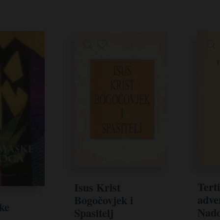
Tert
Isus Krist
adve
Bogočovjek i
ke
Nado
Spasitelj