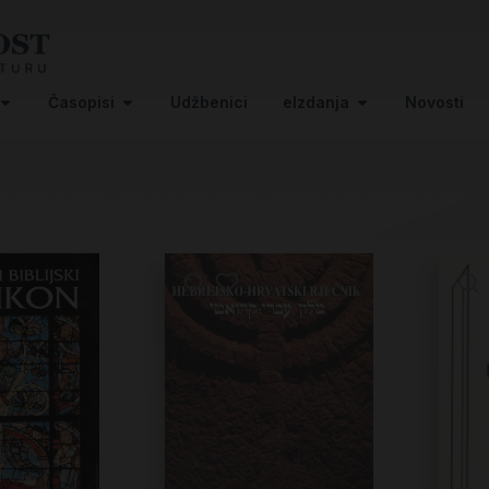
Časopisi
Udžbenici
eIzdanja
Novosti