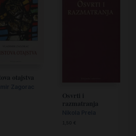
tova otajstva
imir Zagorac
Osvrti i
€
razmatranja
Nikola Prela
1,50
€