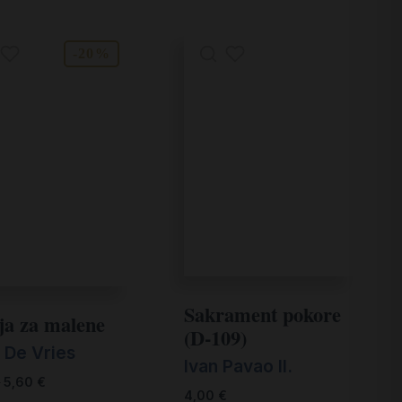
-20%
Sakrament pokore
ija za malene
(D-109)
e De Vries
Ivan Pavao II.
€
5,60
€
4,00
€