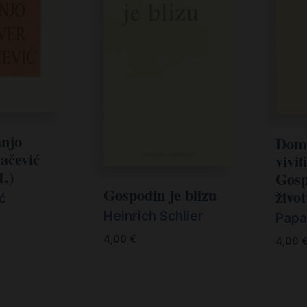
anjo
Dom
ačević
vivi
1.)
Gosp
Gospodin je blizu
živo
ć
Heinrich Schlier
Papa 
4,00
€
4,00