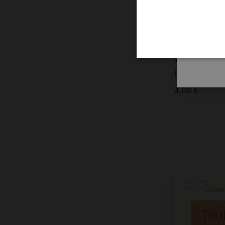
Živjeti s 
Lush Gjergj
4,00
€