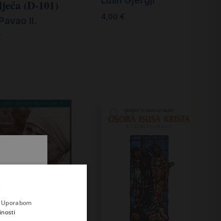
Lush Gjergji
ljeća (D-101)
4,00
€
Pavao II.
€
.
i prvi
e
a. Uporabom
inosti