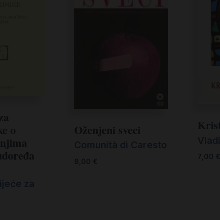
za
Kris
Oženjeni sveci
ke o
Vlad
anjima
Comunità di Caresto
udoređa
7,00
8,00
€
ijeće za