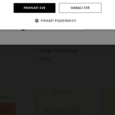
PRIHVATI SVE
ODBACI SVE
Pretplatite se
PRIKAŽI POJEDINOSTI
Ljub
Kristom
Lush 
i
Glas iz Ranjenog 1
4,00
Josip Turčinović
7,00
€