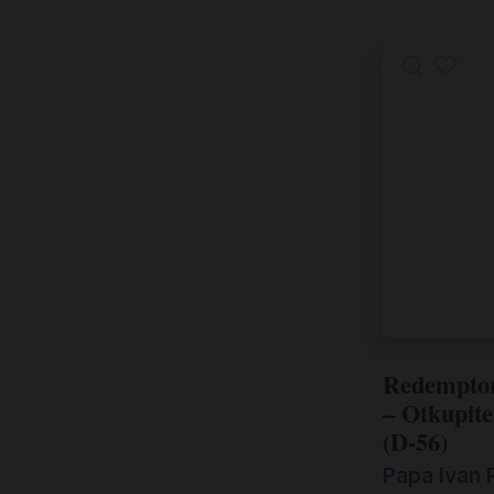
Redemptor
– Otkupite
(D-56)
Papa Ivan P