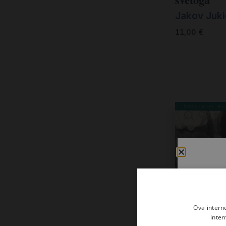
Rudolf Amerl (1)
Jakov Juki
Rudolf Schnackenburg (1)
11,00
€
Stjepan Kušar (prir.) (1)
Tinie De Vries (1)
Valentino Salvoldi (3)
Vladimir Zagorac (2)
Vlado Košić (1)
Ova intern
inter