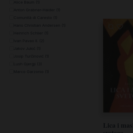
Alice Baum (1)
Udžbenici
Anton Grabner-Haider (1)
Veliki popusti
Comunità di Caresto (1)
Hans Christian Andersen (1)
Vjerski predmeti i darovi
Heinrich Schlier (1)
Ivan Pavao II. (2)
Jakov Jukić (1)
Josip Turčinović (1)
Lush Gjergji (3)
Marco Garzonio (1)
Marie-Luc Kerremans (1)
Nikola Prela (1)
Papa Ivan Pavao II. (2)
Papinsko vijeće za obitelj (1)
Papinsko vijeće za promicanje jedinstva
kršćana (1)
Lica i mas
Phil Bosmans (1)
svetoga
Romano Guardini (1)