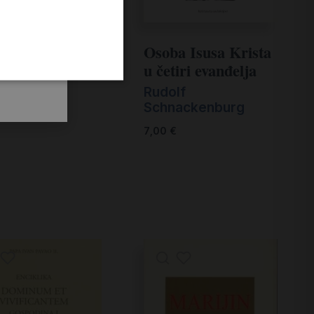
Osoba Isusa Krista
iti s Marijom
u četiri evanđelja
Gjergji
Rudolf
Schnackenburg
€
7,00
€