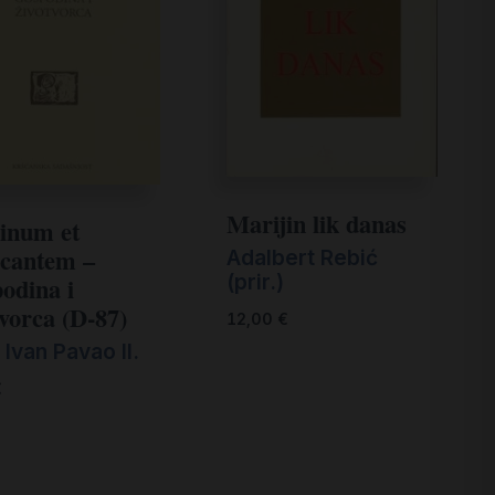
Marijin lik danas
inum et
ficantem –
Adalbert Rebić
(prir.)
odina i
tvorca (D-87)
12,00
€
Ivan Pavao II.
€