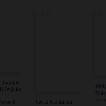
 hominis
Bibl
lj čovjeka
Tini
Savez bez imena
7,00
avao II.