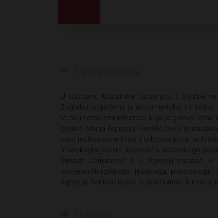
Opis proizvoda
U suizdanju Kršćanske sadašnjosti i Družbe ses
Zagrebu, objavljeno je monumentalno i vrijedno dj
te neumorne znanstvenice koja je gotovo čitav svo
godina. Marija Agnezija Pantelić svoja je istraživa
osim jezikoslovne imala i odgovarajuću teološku 
hrvatskoglagoljskim kodeksima krbavskoga područ
Stjepan Damjanović o s. Agneziji napisao je ka
povijesnoliturgijskoga, jezičnoga, pismovnoga i i
Agnezije Pantelić izišao je posthumno. Autorica je
O autoru