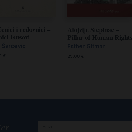
enici i redovnici –
Alojzije Stepinac –
ici Isusovi
Pillar of Human Right
n Šarčević
Esther Gitman
00
€
25,00
€
ter