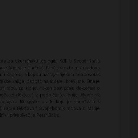
tuta za ekumensku teologiju KBF-a Sveučilišta u
rije Agnezije Pantelić. Riječ je o zborniku radova
 u Zagreb, a koji su nastajali tijekom četrdesetak
gijske knjige, osobito na misale i brevijare. Ona je
kom radu, za što je, nakon postizanja doktorata o
počasni doktorat iz područja teologije. Akademik
agoljske liturgijske građe koju je obrađivala s
alizacije tekstova.“ Ovaj zbornik radova s. Marije
ik i priređivač je Petar Bašić.