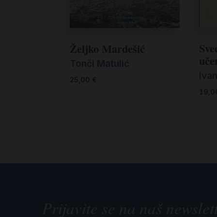
Sveć
Željko Mardešić
učen
Tonči Matulić
Iva
25,00
€
19,
Prijavite se na naš newslet