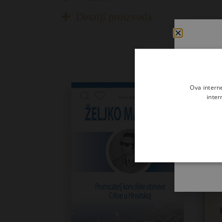
Detalji proizvoda
Ova intern
inter