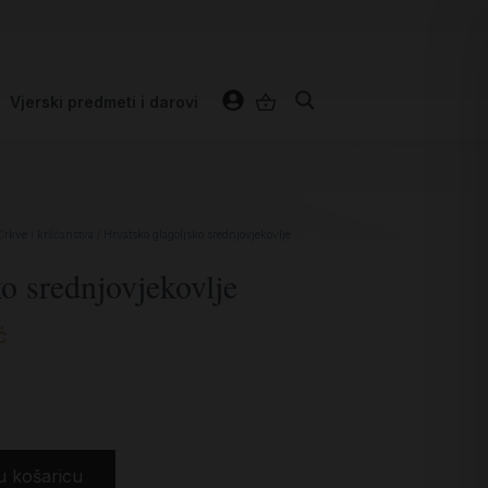
Vjerski predmeti i darovi
Crkve i kršćanstva
/ Hrvatsko glagoljsko srednjovjekovlje
o srednjovjekovlje
ć
u košaricu