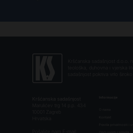
Kršćanska sadašnjost d.o.o. naj
teološka, duhovna i vjerska li
sadašnjost pokriva vrlo širok
Informacije
Kršćanska sadašnjost
Marulićev trg 14 p.p. 434
O nama
10001 Zagreb
Kontakt
Hrvatska
Pravila privatnosti i u
Pošaljite nam E-mail:
Opći uvjeti i pravila