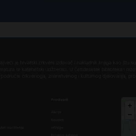
veći je hrvatski crkveni izdavač i nakladnik knjiga kao štu su B
teratura te katehetski udžbenici. U četrdesetak biblioteka i niz
o područje crkvenoga, znanstvenog i kulturnog djelovanja, pr
Proizvodi
+
Akcije
−
Noviteti
vjeti korištenja
eKnjige
Prodajni katalog