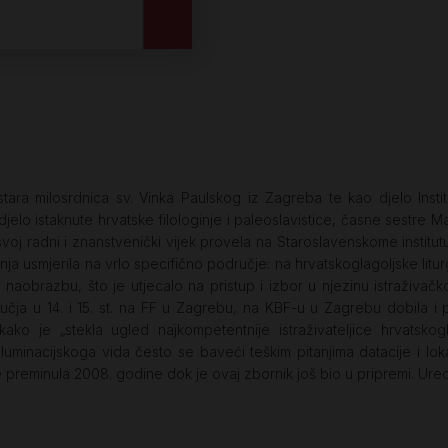
tara milosrdnica sv. Vinka Paulskog iz Zagreba te kao djelo Insti
elo istaknute hrvatske filologinje i paleoslavistice, časne sestre Ma
j radni i znanstvenički vijek provela na Staroslavenskome institutu
nja usmjerila na vrlo specifično područje: na hrvatskoglagoljske litur
naobrazbu, što je utjecalo na pristup i izbor u njezinu istraživač
ja u 14. i 15. st. na FF u Zagrebu, na KBF-u u Zagrebu dobila i 
ko je „stekla ugled najkompetentnije istraživateljice hrvatskogl
luminacijskoga vida često se baveći teškim pitanjima datacije i lok
 preminula 2008. godine dok je ovaj zbornik još bio u pripremi. Uredn