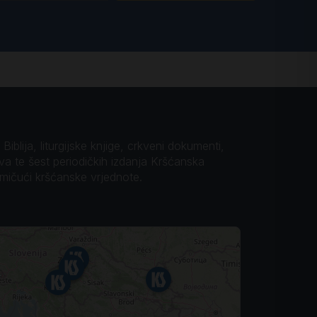
iblija, liturgijske knjige, crkveni dokumenti,
ova te šest periodičkih izdanja Kršćanska
omičući kršćanske vrjednote.