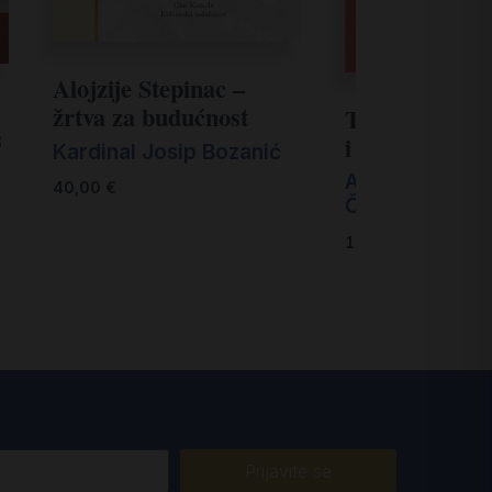
Alojzije Stepinac –
žrtva za budućnost
Trsatska Majk
s
i Gospa od zd
Kardinal Josip Bozanić
Ante Škrobonja
40,00
€
Čulina
15,00
€
Prijavite se