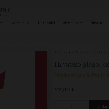
Časopisi
Udžbenici
eIzdanja
Novosti
Početna
/
Knjige
/
Teologija i povijest
/
Povijest 
Hrvatsko glagoljsk
Marija Angezija Panteli
23,00
€
-
+
Dodaj 