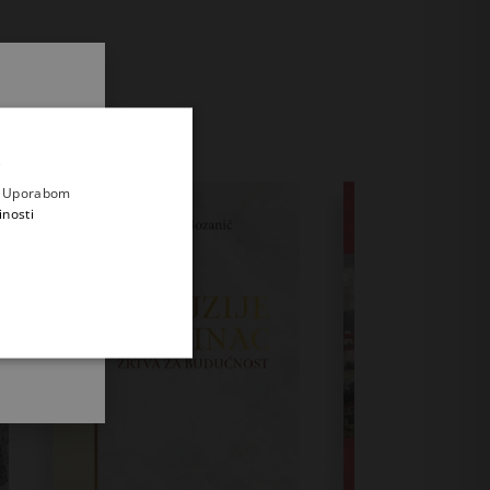
.
i prvi
e
a. Uporabom
inosti