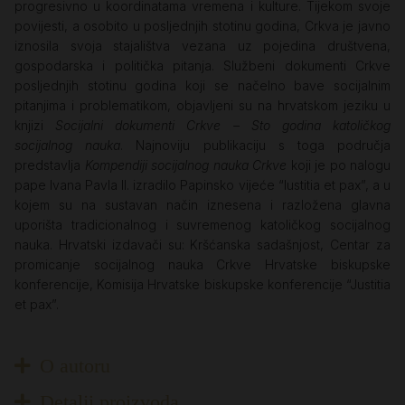
progresivno u koordinatama vremena i kulture. Tijekom svoje
povijesti, a osobito u posljednjih stotinu godina, Crkva je javno
iznosila svoja stajalištva vezana uz pojedina društvena,
gospodarska i politička pitanja. Službeni dokumenti Crkve
posljednjih stotinu godina koji se načelno bave socijalnim
pitanjima i problematikom, objavljeni su na hrvatskom jeziku u
knjizi
Socijalni dokumenti Crkve – Sto godina katoličkog
socijalnog nauka
. Najnoviju publikaciju s toga područja
predstavlja
Kompendiji socijalnog nauka Crkve
koji je po nalogu
pape Ivana Pavla II. izradilo Papinsko vijeće “Iustitia et pax”, a u
kojem su na sustavan način iznesena i razložena glavna
uporišta tradicionalnog i suvremenog katoličkog socijalnog
nauka. Hrvatski izdavači su: Kršćanska sadašnjost, Centar za
promicanje socijalnog nauka Crkve Hrvatske biskupske
konferencije, Komisija Hrvatske biskupske konferencije “Justitia
et pax”.
O autoru
Detalji proizvoda