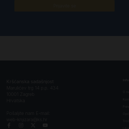
Prijavite se
Inf
Kršćanska sadašnjost
Marulićev trg 14 p.p. 434
O n
10001 Zagreb
Kon
Hrvatska
Prav
Pošaljite nam E-mail:
Opći
web-knjizara@ks.hr
Tro
Litu