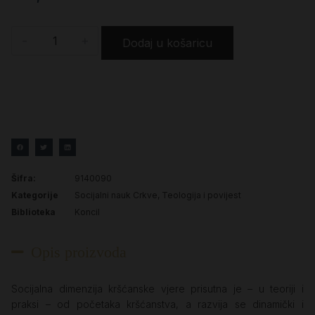
-
+
Dodaj u košaricu
Šifra:
9140090
Kategorije
Socijalni nauk Crkve
,
Teologija i povijest
Biblioteka
Koncil
Opis proizvoda
Socijalna dimenzija kršćanske vjere prisutna je – u teoriji i
praksi – od početaka kršćanstva, a razvija se dinamički i