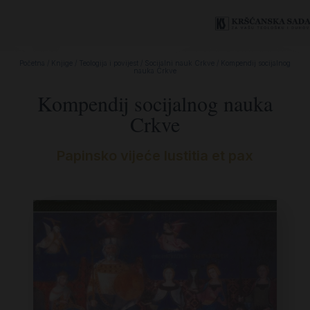
Početna
/
Knjige
/
Teologija i povijest
/
Socijalni nauk Crkve
/ Kompendij socijalnog
nauka Crkve
Kompendij socijalnog nauka
Crkve
Papinsko vijeće Iustitia et pax