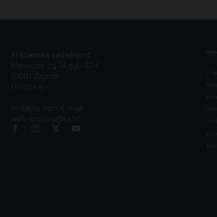
Inf
Kršćanska sadašnjost
Marulićev trg 14 p.p. 434
O n
10001 Zagreb
Kon
Hrvatska
Prav
Pošaljite nam E-mail:
Opći
web-knjizara@ks.hr
Tro
Litu
Bibl