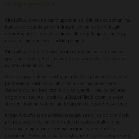
Opis proizvoda
Čitati
Bibliju
znači ne samo upoznati se izdaleka sa zbivanjima
koja su se događala nekim drugim ljudima iz nekih drugih
vremena, nego i postati sudionici tih događanja kojima Bog
upravlja svijetom i vodi ljudsku povijest.
Čitati
Bibliju
znači, štoviše, postati suradnicima te povijesti
spasenja i, dakle, Božjim sutvorcima svoga vlastitog života i
svijeta u kojemu živimo.
Ova je knjiga pokušaj pristupanja Svetom pismu upravo iz te
perspektive nekih aktualnih pitanja s kojima se susreće
današnji čovjek, bez obzira bio on vjernik ili ne, no koji traži
odgovore, savjete i podršku u Božjoj Riječi kojom je svijet
stvoren i koja nam objavljuje Božji plan i njegovo ostvarenje.
Knjiga
Aktualne teme biblijske teologije
sastoji se od dva dijela i
pet poglavlja u kojima se obrađuju izrazito aktualne teme:
ekologija, umjetna inteligencija, migracije, demografija i
nepotizam. Autor tim temama pristupa iz biblijske perspektive,