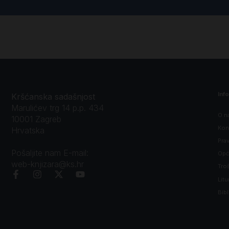
Inf
Kršćanska sadašnjost
Marulićev trg 14 p.p. 434
O n
10001 Zagreb
Kon
Hrvatska
Prav
Pošaljite nam E-mail:
Opći
web-knjizara@ks.hr
Tro
Litu
Bibl