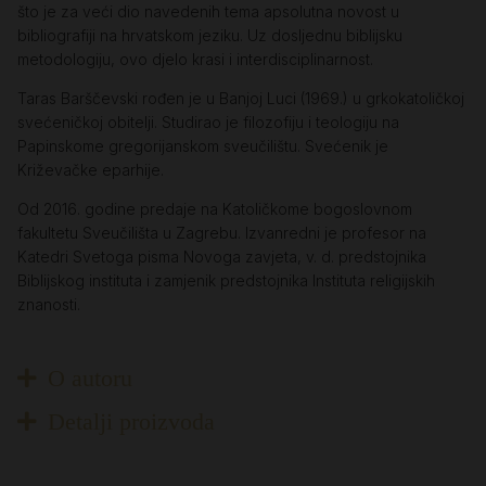
što je za veći dio navedenih tema apsolutna novost u
bibliografiji na hrvatskom jeziku. Uz dosljednu biblijsku
metodologiju, ovo djelo krasi i interdisciplinarnost.
Taras Barščevski rođen je u Banjoj Luci (1969.) u grkokatoličkoj
svećeničkoj obitelji. Studirao je filozofiju i teologiju na
Papinskome gregorijanskom sveučilištu. Svećenik je
Križevačke eparhije.
Od 2016. godine predaje na Katoličkome bogoslovnom
fakultetu Sveučilišta u Zagrebu. Izvanredni je profesor na
Katedri Svetoga pisma Novoga zavjeta, v. d. predstojnika
Biblijskog instituta i zamjenik predstojnika Instituta religijskih
znanosti.
O autoru
Detalji proizvoda