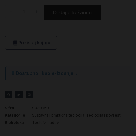
-
+
Dodaj u košaricu
Prelistaj knjigu
Dostupno i kao e-izdanje
→
Šifra:
9330950
Kategorije
Sustavna i praktična teologija
,
Teologija i povijest
Biblioteka
Teološki radovi