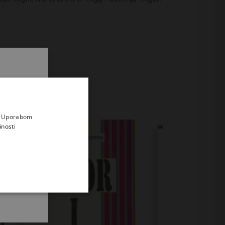
.
i prvi
e
a. Uporabom
inosti