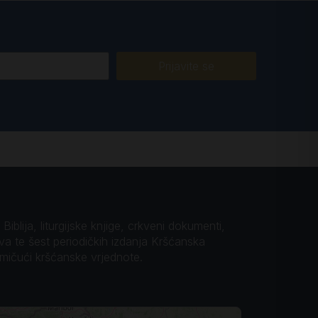
Prijavite se
iblija, liturgijske knjige, crkveni dokumenti,
ova te šest periodičkih izdanja Kršćanska
omičući kršćanske vrjednote.