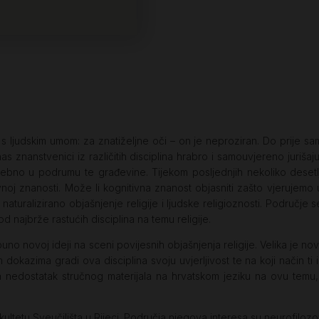
m s ljudskim umom: za znatiželjne oči – on je neproziran. Do prije s
Danas znanstvenici iz različitih disciplina hrabro i samouvjereno juriš
no u podrumu te građevine. Tijekom posljednjih nekoliko desetlje
tivnoj znanosti. Može li kognitivna znanost objasniti zašto vjeruje
turalizirano objašnjenje religije i ljudske religioznosti. Područje se
d najbrže rastućih disciplina na temu religije.
uno novoj ideji na sceni povijesnih objašnjenja religije. Velika je novo
 dokazima gradi ova disciplina svoju uvjerljivost te na koji način ti i
nedostatak stručnog materijala na hrvatskom jeziku na ovu temu, knj
etu Sveučilišta u Rijeci. Područja njegova interesa su neurofilozofija, 