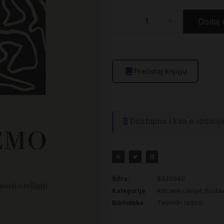
-
+
Dodaj 
Prelistaj knjigu
Dostupno i kao e-izdanj
Šifra:
9330940
Kategorije
Kršćanin i svijet
,
Sustav
Biblioteka
Teološki radovi