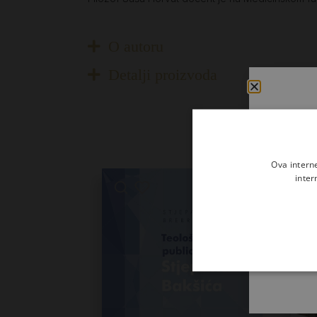
O autoru
Detalji proizvoda
Ova intern
inter