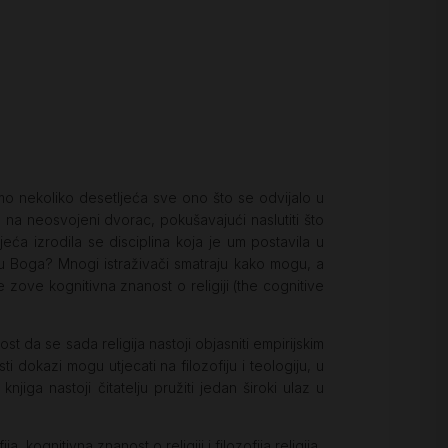
amo nekoliko desetljeća sve ono što se odvijalo u
aju na neosvojeni dvorac, pokušavajući naslutiti što
ća izrodila se disciplina koja je um postavila u
mo u Boga? Mnogi istraživači smatraju kako mogu, a
 zove kognitivna znanost o religiji (the cognitive
st da se sada religija nastoji objasniti empirijskim
sti dokazi mogu utjecati na filozofiju i teologiju, u
iga nastoji čitatelju pružiti jedan široki ulaz u
kognitivna znanost o religiji i filozofija religija.