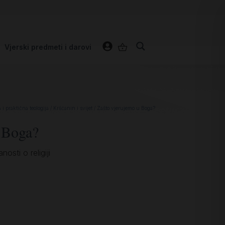
Vjerski predmeti i darovi
i praktična teologija
/
Kršćanin i svijet
/ Zašto vjerujemo u Boga?
 Boga?
nosti o religiji