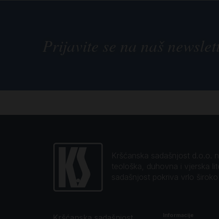
Prijavite se na naš newslet
Kršćanska sadašnjost d.o.o. naj
teološka, duhovna i vjerska li
sadašnjost pokriva vrlo širok
Informacije
Kršćanska sadašnjost