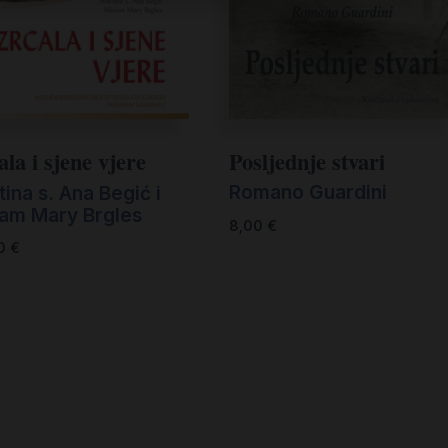
Posljednje stvari
la i sjene vjere
Romano Guardini
ina s. Ana Begić i
iam Mary Brgles
8,00
€
00
€