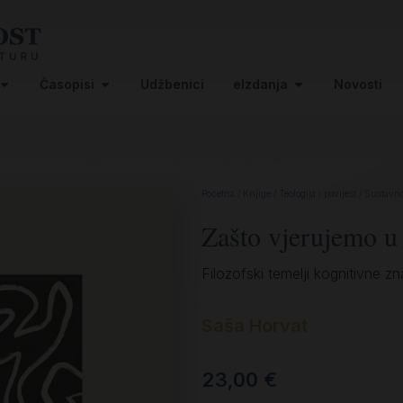
Časopisi
Udžbenici
eIzdanja
Novosti
Početna
/
Knjige
/
Teologija i povijest
/
Sustavna 
Zašto vjerujemo u
Filozofski temelji kognitivne zna
Saša Horvat
23,00
€