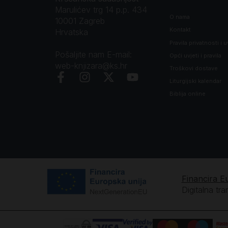
Marulićev trg 14 p.p. 434
O nama
10001 Zagreb
Kontakt
Hrvatska
Pravila privatnosti i u
Pošaljite nam E-mail:
Opći uvjeti i pravila
web-knjizara@ks.hr
Troškovi dostave
Liturgijski kalendar
Biblija online
Financira E
Digitalna tr