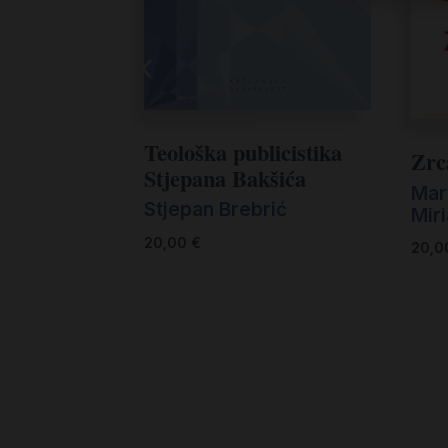
Teološka publicistika
Zrca
Stjepana Bakšića
Mart
Stjepan Brebrić
Mir
20,00
€
20,