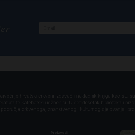
ter
veći je hrvatski crkveni izdavač i nakladnik knjiga kao štu su B
teratura te katehetski udžbenici. U četrdesetak biblioteka i niz
o područje crkvenoga, znanstvenog i kulturnog djelovanja, pr
Proizvodi