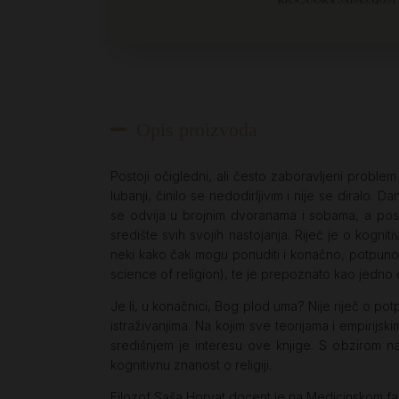
Opis proizvoda
Postoji očigledni, ali često zaboravljeni proble
lubanji, činilo se nedodirljivim i nije se diralo. 
se odvija u brojnim dvoranama i sobama, a poseb
središte svih svojih nastojanja. Riječ je o kogni
neki kako čak mogu ponuditi i konačno, potpuno na
science of religion), te je prepoznato kao jedno o
Je li, u konačnici, Bog plod uma? Nije riječ o potp
istraživanjima. Na kojim sve teorijama i empirijskim
središnjem je interesu ove knjige. S obzirom na 
kognitivnu znanost o religiji.
Filozof Saša Horvat docent je na Medicinskom fakult