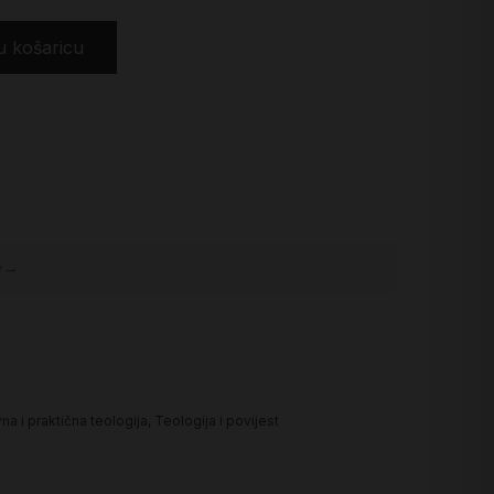
u košaricu
e
→
na i praktična teologija
,
Teologija i povijest