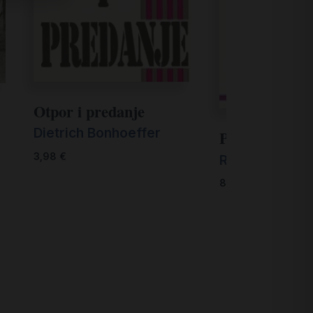
Otpor i predanje
Dietrich Bonhoeffer
Političke zaje
3,98
€
René Coste
8,00
€