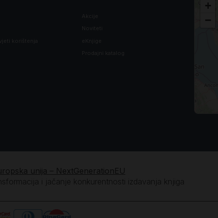
+
Akcije
−
Noviteti
vjeti korištenja
eKnjige
Prodajni katalog
uropska unija – NextGenerationEU
ansformacija i jačanje konkurentnosti izdavanja knjiga