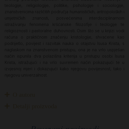
teologije, religiologije, politike, psihologije i sociologije,
znanstvenicima različitih područja humanističkih, antropoloških i
umjetničkih znanosti, posvećenima interdisciplinarnom
istraživanju fenomena kršćanske filozofije i teologije te
religioznosti i pastoralne duhovnosti. Osim što se u knjizi vodi
računa o praktičnom značenju kristologije, shvaćene kao
podrijetlo, povijest i razvitak nauka o otajstvu Isusa Krista, s
naglaskom na znanstvenom pristupu, ona je na vrlo uspješan
način ispunila dva polazišna kriterija u pristupu osobi Isusa
Krista, istražujući i na vrlo suvremen način pokazujući te u
izvjesnoj mjeri i dokazujući kako njegovu povijesnost, tako i
njegovu univerzalnost.
O autoru
Detalji proizvoda
Povezani proizvodi