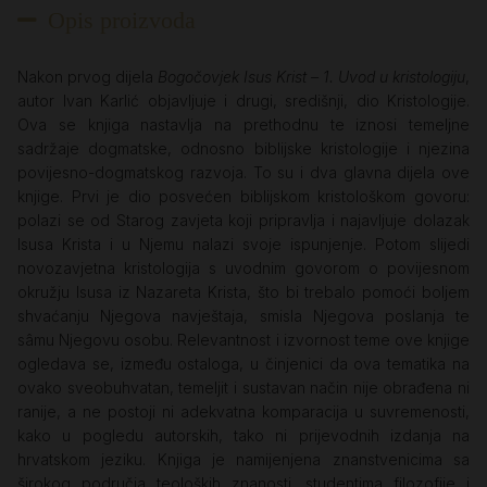
Opis proizvoda
Nakon prvog dijela
Bogočovjek Isus Krist – 1. Uvod u kristologiju
,
autor Ivan Karlić objavljuje i drugi, središnji, dio Kristologije.
Ova se knjiga nastavlja na prethodnu te iznosi temeljne
sadržaje dogmatske, odnosno biblijske kristologije i njezina
povijesno-dogmatskog razvoja. To su i dva glavna dijela ove
knjige. Prvi je dio posvećen biblijskom kristološkom govoru:
polazi se od Starog zavjeta koji pripravlja i najavljuje dolazak
Isusa Krista i u Njemu nalazi svoje ispunjenje. Potom slijedi
novozavjetna kristologija s uvodnim govorom o povijesnom
okružju Isusa iz Nazareta Krista, što bi trebalo pomoći boljem
shvaćanju Njegova navještaja, smisla Njegova poslanja te
sâmu Njegovu osobu. Relevantnost i izvornost teme ove knjige
ogledava se, između ostaloga, u činjenici da ova tematika na
ovako sveobuhvatan, temeljit i sustavan način nije obrađena ni
ranije, a ne postoji ni adekvatna komparacija u suvremenosti,
kako u pogledu autorskih, tako ni prijevodnih izdanja na
hrvatskom jeziku. Knjiga je namijenjena znanstvenicima sa
širokog područja teoloških znanosti, studentima filozofije i