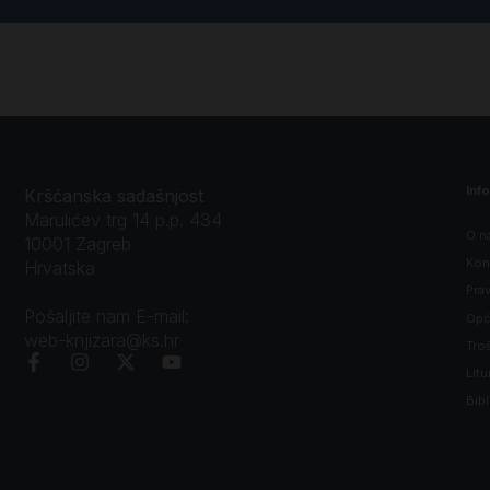
Inf
Kršćanska sadašnjost
Marulićev trg 14 p.p. 434
O n
10001 Zagreb
Kon
Hrvatska
Prav
Pošaljite nam E-mail:
Opći
web-knjizara@ks.hr
Tro
Litu
Bibl