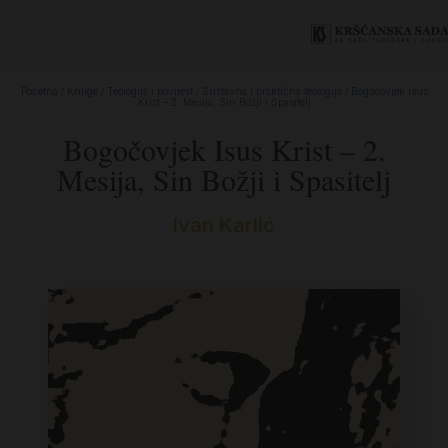
Početna
/
Knjige
/
Teologija i povijest
/
Sustavna i praktična teologija
/ Bogočovjek Isus
Krist – 2. Mesija, Sin Božji i Spasitelj
Bogočovjek Isus Krist – 2.
Mesija, Sin Božji i Spasitelj
Ivan Karlić