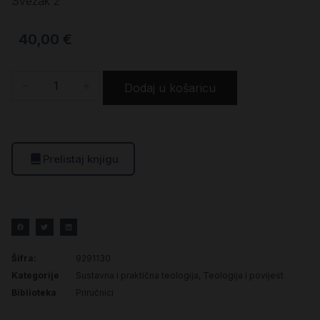
Svezak 2
40,00
€
-
+
Dodaj u košaricu
Prelistaj knjigu
Šifra:
9291130
Kategorije
Sustavna i praktična teologija
,
Teologija i povijest
Biblioteka
Priručnici