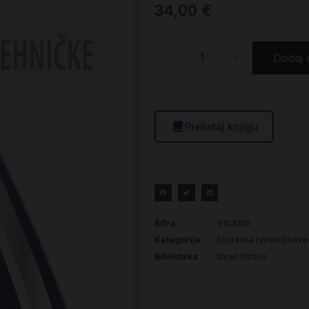
34,00
€
-
+
Dodaj 
Prelistaj knjigu
Šifra:
9103150
Kategorije
Sustavna i praktična te
Biblioteka
Izvan nizova