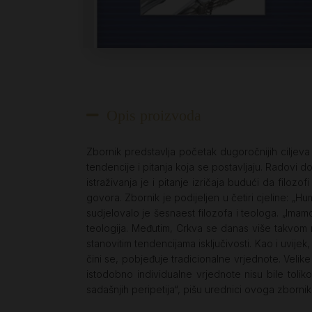
Opis proizvoda
Zbornik predstavlja početak dugoročnijih ciljeva
tendencije i pitanja koja se postavljaju. Radovi do
istraživanja je i pitanje izričaja budući da filozof
govora. Zbornik je podijeljen u četiri cjeline: „Hu
sudjelovalo je šesnaest filozofa i teologa. „Imam
teologija. Međutim, Crkva se danas više takvom
stanovitim tendencijama isključivosti. Kao i uvije
čini se, pobjeđuje tradicionalne vrjednote. Velike
istodobno individualne vrjednote nisu bile tolik
sadašnjih peripetija“, pišu urednici ovoga zbornik