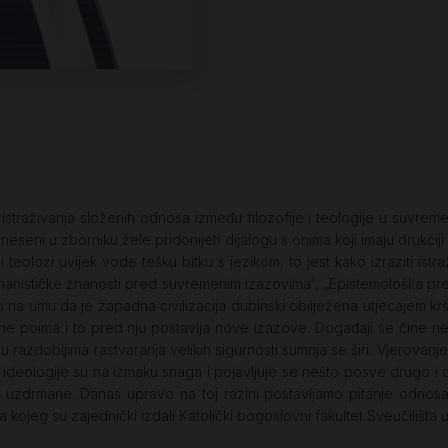
 istraživanja složenih odnosa između filozofije i teologije u suvre
neseni u zborniku žele pridonijeti dijalogu s onima koji imaju drukčij
i i teolozi uvijek vode tešku bitku s jezikom, to jest kako izraziti ist
manističke znanosti pred suvremenim izazovima“, „Epistemološka previranj
o na umu da je zapadna civilizacija dubinski obilježena utjecajem kršć
 ne poima i to pred nju postavlja nove izazove. Događaji se čine 
k, u razdobljima rastvaranja velikih sigurnosti sumnja se širi. Vjerova
 ideologije su na izmaku snaga i pojavljuje se nešto posve drugo i druk
o uzdrmane. Danas upravo na toj razini postavljamo pitanje odnosa i
a kojeg su zajednički izdali Katolički bogoslovni fakultet Sveučilišta