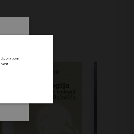
.
i prvi
e
a. Uporabom
inosti