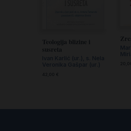
Zrca
Teologija blizine i
Mart
susreta
Mir
Ivan Karlić (ur.)
,
s. Nela
Veronika Gašpar (ur.)
20,
42,00
€