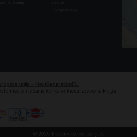
vjeti korištenja
eKnjige
Prodajni katalog
uropska unija – NextGenerationEU
ansformacija i jačanje konkurentnosti izdavanja knjiga
© 2026. Kršćanska sadašnjost