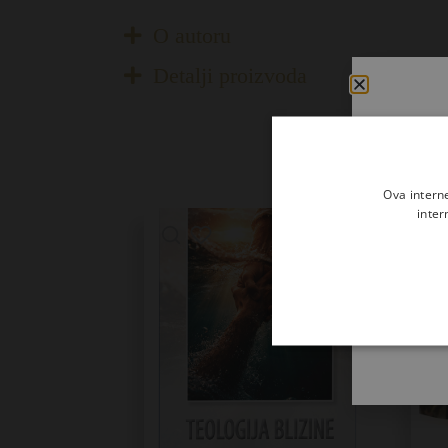
O autoru
Detalji proizvoda
Ova intern
inter