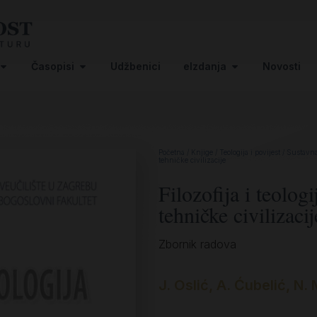
Časopisi
Udžbenici
eIzdanja
Novosti
Početna
/
Knjige
/
Teologija i povijest
/
Sustavna 
tehničke civilizacije
Filozofija i teolog
tehničke civilizacij
Zbornik radova
J. Oslić, A. Ćubelić, N.