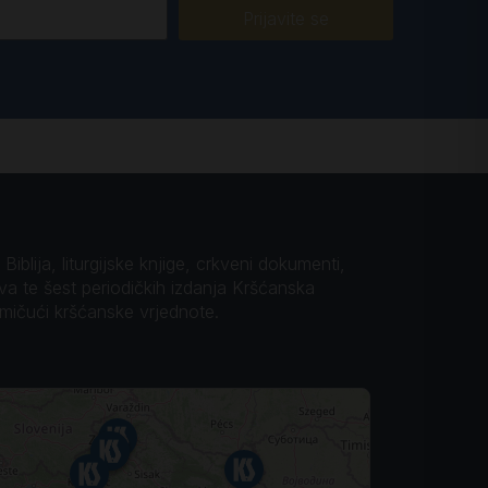
Prijavite se
iblija, liturgijske knjige, crkveni dokumenti,
ova te šest periodičkih izdanja Kršćanska
omičući kršćanske vrjednote.