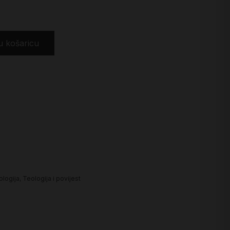
u košaricu
ologija
,
Teologija i povijest