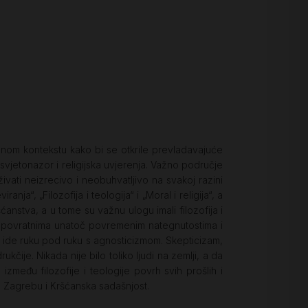
menom kontekstu kako bi se otkrile prevladavajuće
i svjetonazor i religijska uvjerenja. Važno područje
raživati neizrecivo i neobuhvatljivo na svakoj razini
a“, „Filozofija i teologija“ i „Moral i religija“, a
anstva, a u tome su važnu ulogu imali filozofija i
nepovratnima unatoč povremenim nategnutostima i
nje ide ruku pod ruku s agnosticizmom. Skepticizam,
čije. Nikada nije bilo toliko ljudi na zemlji, a da
zmeđu filozofije i teologije povrh svih prošlih i
 u Zagrebu i Kršćanska sadašnjost.