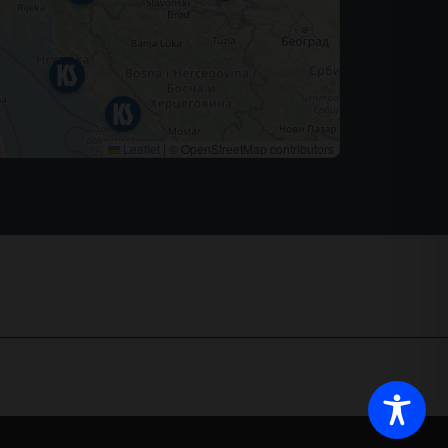
Leaflet
|
© OpenStreetMap contributors