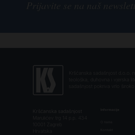
Prijavite se na naš newslet
Kršćanska sadašnjost d.o.o. naj
teološka, duhovna i vjerska li
sadašnjost pokriva vrlo širok
Informacije
Kršćanska sadašnjost
Marulićev trg 14 p.p. 434
O nama
10001 Zagreb
Kontakt
Hrvatska