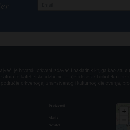
ter
veći je hrvatski crkveni izdavač i nakladnik knjiga kao štu su B
teratura te katehetski udžbenici. U četrdesetak biblioteka i niz
o područje crkvenoga, znanstvenog i kulturnog djelovanja, pr
Proizvodi
+
Akcije
−
Noviteti