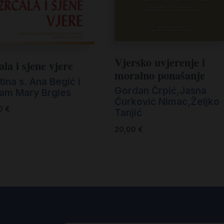
Vjersko uvjerenje i
la i sjene vjere
moralno ponašanje
ina s. Ana Begić i
Gordan Črpić,Jasna
iam Mary Brgles
Ćurković Nimac,Željko
00
€
Tanjić
20,00
€