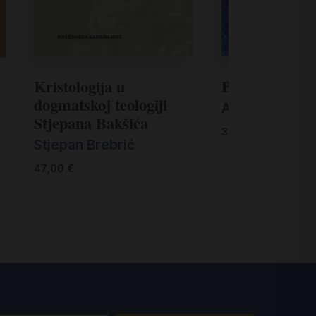
Biblijske teme
Kristologija u
dogmatskoj teologiji
Anto Popović
Stjepana Bakšića
36,00
€
Stjepan Brebrić
47,00
€