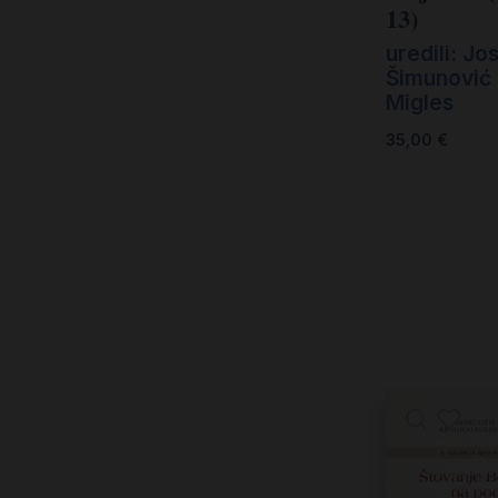
13)
uredili: Jo
Šimunović i
Migles
35,00
€