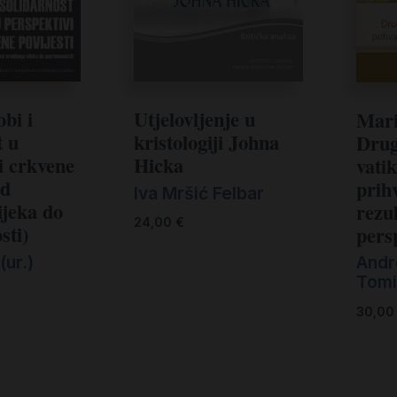
obi i
Utjelovljenje u
Mari
t u
kristologiji Johna
Dru
i crkvene
Hicka
vati
od
prih
Iva Mršić Felbar
ijeka do
rezul
24,00
€
sti)
pers
(ur.)
Andre
Tomis
30,0