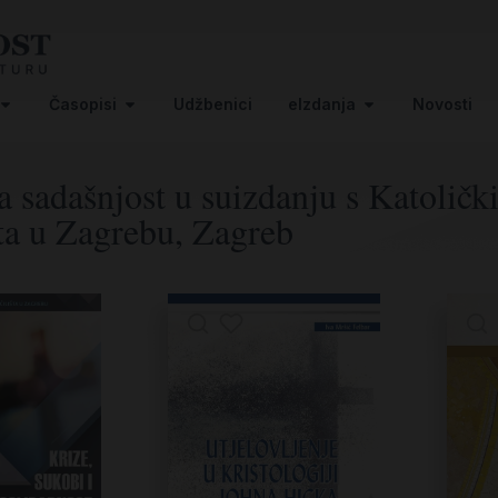
Časopisi
Udžbenici
eIzdanja
Novosti
a sadašnjost u suizdanju s Katolič
ta u Zagrebu, Zagreb