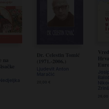
Vred
Dr. Celestin Tomić
Hrva
e na
(1971.-2006.)
Euro
Sisačke
Ljudevit Anton
Josi
Maračić
Balo
 Nedjeljka
Niko
20,00
€
Zrin
26,0