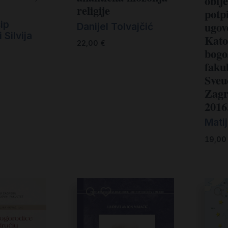
oblje
religije
potp
sip
ugov
Danijel Tolvajčić
 Silvija
Kato
22,00
€
bogo
fakul
Sveuč
Zagr
2016
Matij
19,0