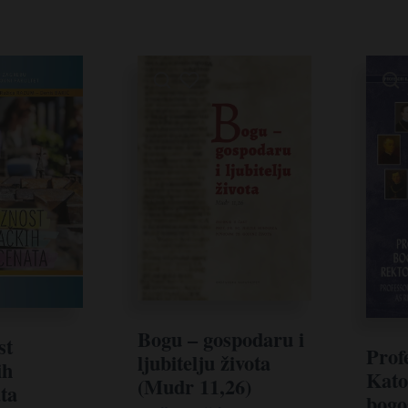
Bogu – gospodaru i
st
Prof
ljubitelju života
ih
Kato
(Mudr 11,26)
ta
bogo