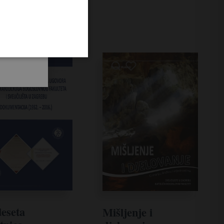
eseta
Mišljenje i