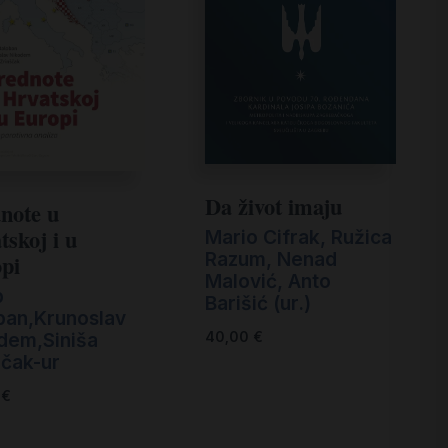
Da život imaju
note u
tskoj i u
Mario Cifrak, Ružica
Razum, Nenad
pi
Malović, Anto
p
Barišić (ur.)
ban,Krunoslav
40,00
€
dem,Siniša
ščak-ur
0
€