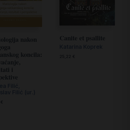
Canite et psallite
ologija nakon
goga
Katarina Koprek
kanskog koncila:
25,22
€
vaćanje,
tati i
pektive
a Filić,
lav Filić (ur.)
0
€