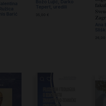
Božo Lujić, Darko
alentina
fakul
Tepert, uredili
Ružica
Sveuc
is Barić
35,00
€
Zagr
Ana B
Slišk
26,0