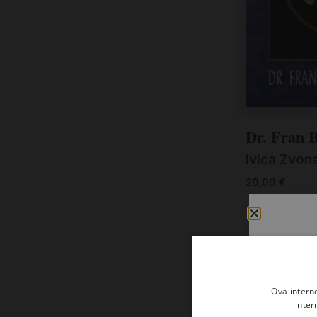
Matija Berljak (1)
Nenad Malović (1)
s. Valerija Nedjeljka Kovač (ur.) (1)
uredili: Josip Šimunović i Silvija Migles
(1)
Dr. Fran 
Ivica Zvon
20,00
€
Ova intern
inter