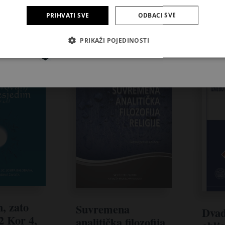
PRIHVATI SVE
ODBACI SVE
Pretplatite se
PRIKAŽI POJEDINOSTI
, zato
Suvremena
Dvad
2 Kor 4,
analitička filozofija