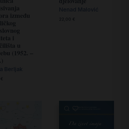
tnica
djelovanje
isivanja
Nenad Malović
ora između
22,00
€
ličkog
slovnog
teta i
ilišta u
ebu (1952. –
.)
a Berljak
0
€