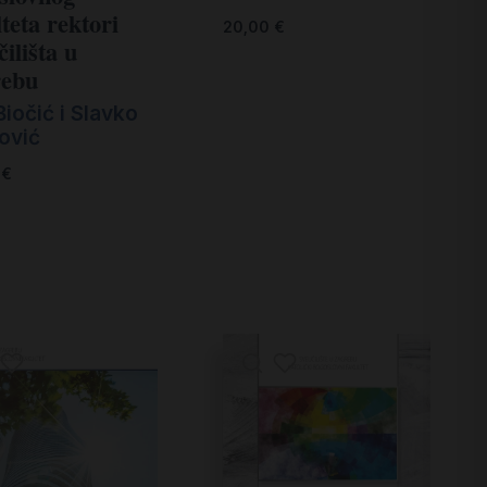
teta rektori
20,00
€
̌ilišta u
ebu
iočić i Slavko
ović
0
€