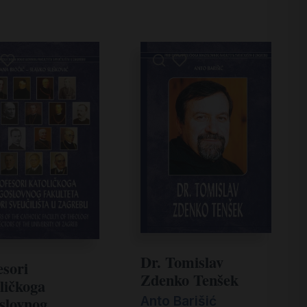
Dr. Tomislav
esori
Zdenko Tenšek
ličkoga
slovnog
Anto Barišić