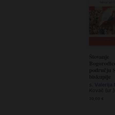
Štovanje
Bogorodic
području 
biskupije
s. Valerija
Kovač (ur.)
30,00
€