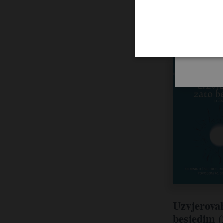
Uzvjerovah
besjedim (