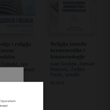
Religija između
ofija i religija
hermeneutike i
emene
fenomenologije
pektive
Ivan Dodlek, Nenad
 Ćubelić, Iva
Malović, Željko
ć Felbar, Nenad
Pavić, uredili
ić, Danijel
jčić (ur.)
30,00
€
€
.
i prvi
e
a. Uporabom
inosti