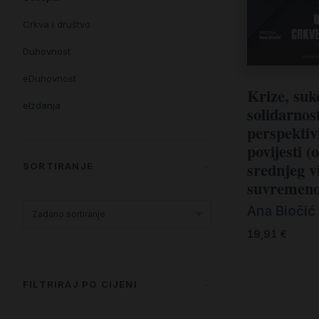
Crkva i društvo
Duhovnost
eDuhovnost
Krize, suk
eIzdanja
solidarnos
perspektiv
eKnjiževnost
povijesti (
Enciklopedija i posebna izdanja
srednjeg v
SORTIRANJE
suvremeno
Enciklopedije i posebna izdanja
Ana Biočić 
eTeologija i povijest
19,91
€
Knjiga svima i svuda
Knjige drugih nakladnika
FILTRIRAJ PO CIJENI
Književnost