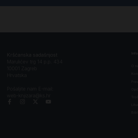
Inf
Kršćanska sadašnjost
Marulićev trg 14 p.p. 434
O n
10001 Zagreb
Kon
Hrvatska
Prav
Pošaljite nam E-mail:
Opći
web-knjizara@ks.hr
Tro
Litu
Bibl