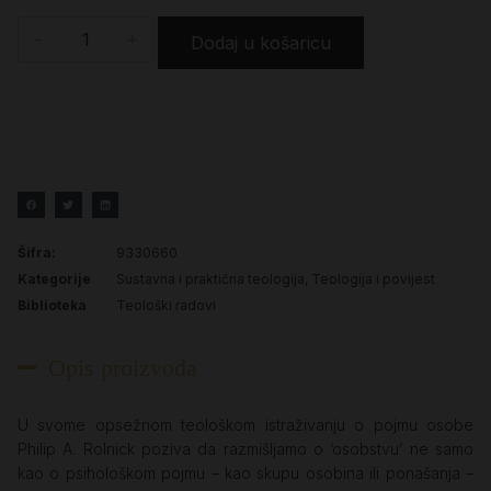
-
+
Dodaj u košaricu
Šifra:
9330660
Kategorije
Sustavna i praktična teologija
,
Teologija i povijest
Biblioteka
Teološki radovi
Opis proizvoda
U svome opsežnom teološkom istraživanju o pojmu osobe
Philip A. Rolnick poziva da razmišljamo o ‘osobstvu’ ne samo
kao o psihološkom pojmu – kao skupu osobina ili ponašanja –