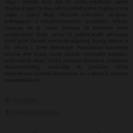
nego i teološki. Autor drži da osoba predstavlja najviše
shvaćanje naših života u odnosu jednih prema drugima, prema
svijetu i prema Bogu. Filozofski oštroumno, povijesno
potkrijepljeno i teološki-znanstveno promišljeno, Rolnick,
pokazuje da je osoba središnja za kršćansku misao
predstavljajući njezin razvoj od pretkršćanskih anticipacija
preko prvih crkvenih koncila do Augustina, Boetija, Rikarda iz
Sv. Viktora i Tome Akvinskoga. Proučavajući suvremene
izazove koje pojmu osobe upućuju evolucijska biologija i
postmoderna misao, Rolnick pokazuje impresivna dostignuća
neodarvinističkog istraživanja te predlaže načine
interpretiranja bioloških danosti koje su u skladu s Isusovom
zapovijedi ljubavi.
O autoru
Detalji proizvoda