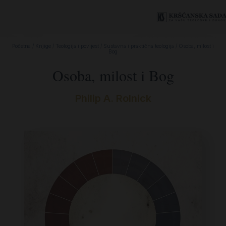
Početna
/
Knjige
/
Teologija i povijest
/
Sustavna i praktična teologija
/ Osoba, milost i
Bog
Osoba, milost i Bog
Philip A. Rolnick