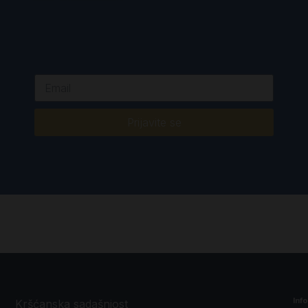
Prijavite se
Inf
Kršćanska sadašnjost