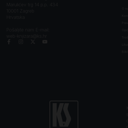
Marulićev trg 14 p.p. 434
O n
10001 Zagreb
Kon
Hrvatska
Prav
Pošaljite nam E-mail:
Opći
web-knjizara@ks.hr
Tro
Litu
Bibl