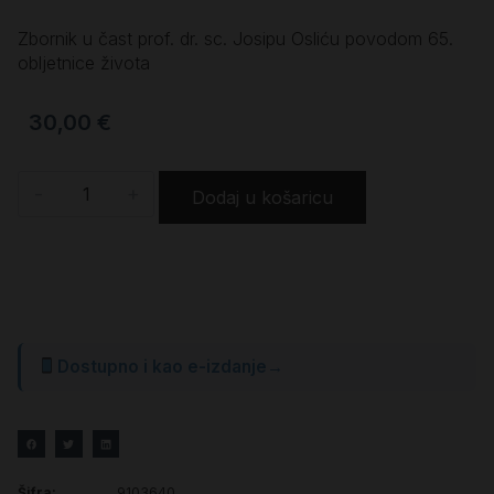
Zbornik u čast prof. dr. sc. Josipu Osliću povodom 65.
obljetnice života
30,00
€
-
+
Dodaj u košaricu
Dostupno i kao e-izdanje
→
Šifra:
9103640