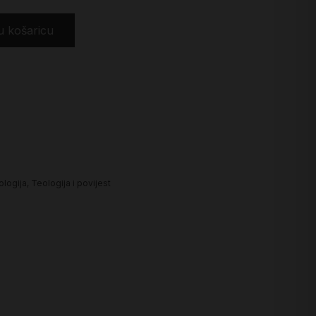
u košaricu
ologija
,
Teologija i povijest