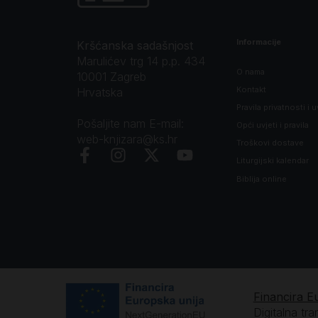
Informacije
Kršćanska sadašnjost
Marulićev trg 14 p.p. 434
O nama
10001 Zagreb
Kontakt
Hrvatska
Pravila privatnosti i u
Pošaljite nam E-mail:
Opći uvjeti i pravila
web-knjizara@ks.hr
Troškovi dostave
Liturgijski kalendar
Biblija online
Financira E
Digitalna tr