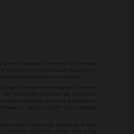
 povijest ispunjena je otvorenim ili prikrivenim
 ili prigodom krize transformizma, evolucionizma…).
ačenja znanstvenih činjenica i postupaka.
 naš svijet prostora-vremena-materije. To bi moglo
ane, ako ne prihvatimo te sukobe, ako ne poželimo
nedovoljnom povjerenju u razum ili jednostavno o
rjeđivanje bilo zapravo prešutno obezvrjeđivanje
anje znanosti i poštovanje znanosti što ih autor
znanstvena opravdanja vjerskih istina ili pak