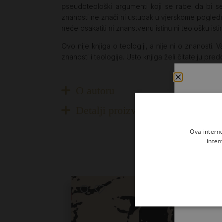
pseudoteološki argumenti koji se rabe da bi s
znanosti ne znači ni ustupak u vjerskome pogledu
neće osakatiti ni znanstvenu istinu ni teološku isti
Ovo nije knjiga o teologiji, a nije ni o znanosti.
znanosti i teologije. Usto knjiga želi čitatelju pre
O autoru
Detalji proizvoda
Ova intern
inter