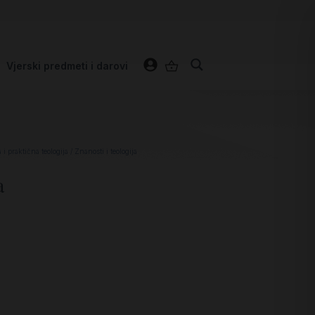
Vjerski predmeti i darovi
i praktična teologija
/ Znanosti i teologija
a