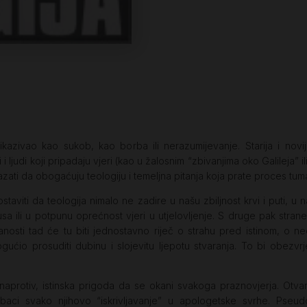
kazivao kao sukob, kao borba ili nerazumijevanje. Starija i novija
 i ljudi koji pripadaju vjeri (kao u žalosnim “zbivanjima oko Galileja”
zati da obogaćuju teologiju i temeljna pitanja koja prate proces tum
taviti da teologija nimalo ne zadire u našu zbiljnost krvi i puti, u
kusa ili u potpunu oprećnost vjeri u utjelovljenje. S druge pak str
nosti tad će tu biti jednostavno riječ o strahu pred istinom, o 
ućio prosuditi dubinu i slojevitu ljepotu stvaranja. To bi obezv
naprotiv, istinska prigoda da se okani svakoga praznovjerja. Otvar
ci svako njihovo “iskrivljavanje” u apologetske svrhe. Pseudo-