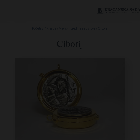
Početna
/
Knjige
/
Vjerski predmeti i darovi
/ Ciborij
Ciborij