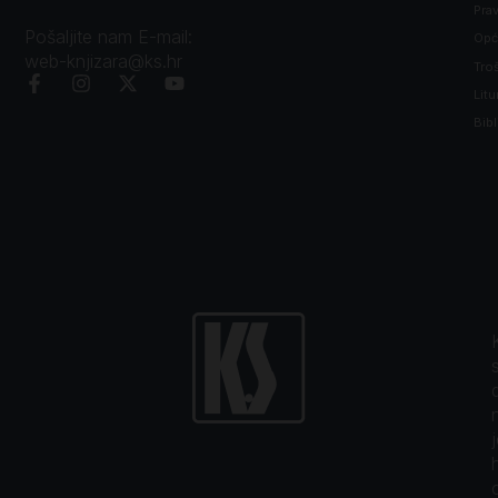
Prav
Pošaljite nam E-mail:
Opći
web-knjizara@ks.hr
Tro
Litu
Bibl