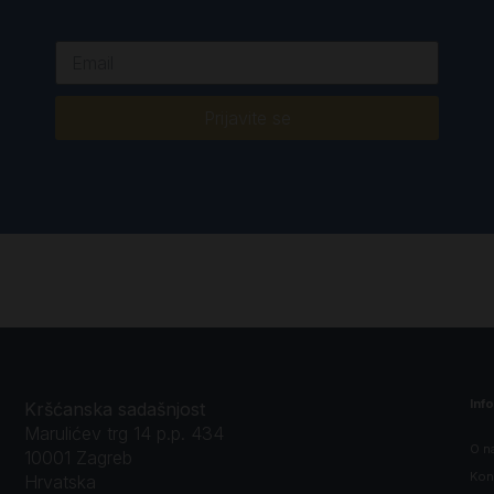
Prijavite se
Inf
Kršćanska sadašnjost
Marulićev trg 14 p.p. 434
O n
10001 Zagreb
Kon
Hrvatska