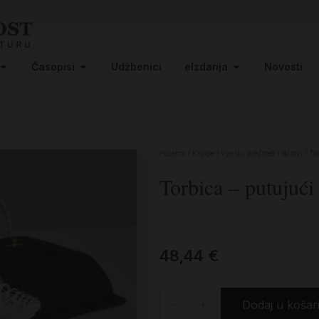
Časopisi
Udžbenici
eIzdanja
Novosti
Početna
/
Knjige
/
Vjerski predmeti i darovi
/ Tor
Torbica – putujući 
48,44
€
-
+
Dodaj u košar