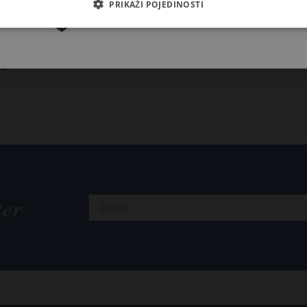
PRIKAŽI POJEDINOSTI
2,92
€
nica sv. Ante –
isna
€
ter