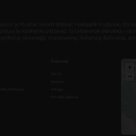
veći je hrvatski crkveni izdavač i nakladnik knjiga kao štu su B
teratura te katehetski udžbenici. U četrdesetak biblioteka i niz
o područje crkvenoga, znanstvenog i kulturnog djelovanja, pr
Proizvodi
+
Akcije
−
Noviteti
vjeti korištenja
eKnjige
Prodajni katalog