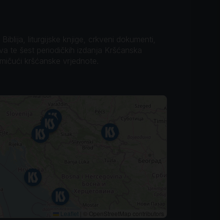
iblija, liturgijske knjige, crkveni dokumenti,
ova te šest periodičkih izdanja Kršćanska
omičući kršćanske vrjednote.
Leaflet
|
© OpenStreetMap contributors