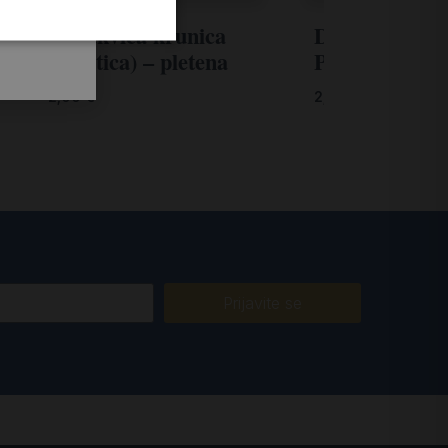
Narukvica krunica
Drvena pločic
(desetica) – pletena
Prijateljstvo
2,00
€
2,65
€
Prijavite se