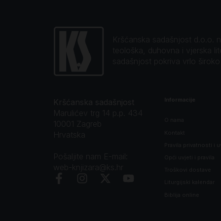
Kršćanska sadašnjost d.o.o. naj
teološka, duhovna i vjerska li
sadašnjost pokriva vrlo širok
Informacije
Kršćanska sadašnjost
Marulićev trg 14 p.p. 434
O nama
10001 Zagreb
Kontakt
Hrvatska
Pravila privatnosti i u
Pošaljite nam E-mail:
Opći uvjeti i pravila
web-knjizara@ks.hr
Troškovi dostave
Liturgijski kalendar
Biblija online