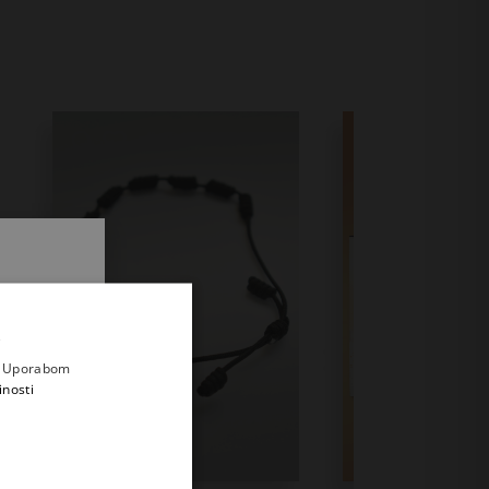
.
i prvi
e
a. Uporabom
inosti