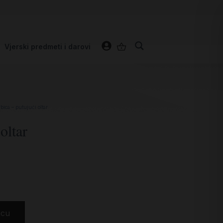
Vjerski predmeti i darovi
bica – putujući oltar
oltar
icu