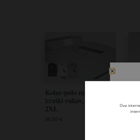
Kolar-polo majca –
kratki rukav, vel. M –
Ova intern
2XL
inter
35,00
€