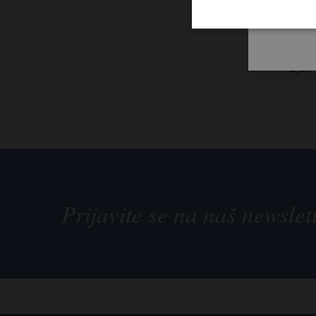
Kru
mir
2,80
Prijavite se na naš newslet