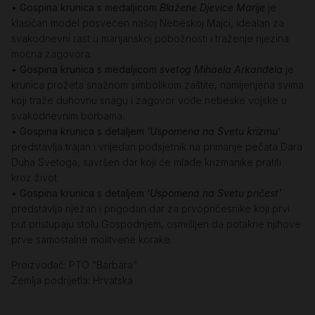
•
Gospina krunica s medaljicom
Blažene Djevice Marije
je
klasičan model posvećen našoj Nebeskoj Majci, idealan za
svakodnevni rast u marijanskoj pobožnosti i traženje njezina
moćna zagovora.
•
Gospina krunica s medaljicom
svetog Mihaela Arkanđela
je
krunica prožeta snažnom simbolikom zaštite, namijenjena svima
koji traže duhovnu snagu i zagovor vođe nebeske vojske u
svakodnevnim borbama.
•
Gospina krunica s detaljem
‘Uspomena na Svetu krizmu’
predstavlja trajan i vrijedan podsjetnik na primanje pečata Dara
Duha Svetoga, savršen dar koji će mlade krizmanike pratiti
kroz život.
•
Gospina krunica s detaljem
‘Uspomena na Svetu pričest’
predstavlja nježan i prigodan dar za prvopričesnike koji prvi
put pristupaju stolu Gospodnjem, osmišljen da potakne njihove
prve samostalne molitvene korake.
Proizvođač: PTO “Barbara”
Zemlja podrijetla: Hrvatska