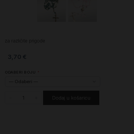
za različite prigode
3,70
€
ODABERI BOJU
*
-
+
Dodaj u košaricu