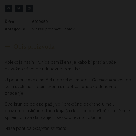
Šifra:
6100050
Kategorije
Vjerski predmeti i darovi
Opis proizvoda
Kolekcija naših krunica osmišljena je kako bi pratila vaše
najvažnije životne i duhovne trenutke.
U ponudi izdvajamo četiri posebna modela
Gospine krunice
, od
kojih svaki nosi jedinstvenu simboliku i duboko duhovno
značenje.
Sve krunice dolaze pažljivo i praktično pakirane u malu
prozirnu plastičnu kutijicu koja štiti krunicu od oštećenja i čini je
spremnom za darivanje ili svakodnevno nošenje.
Naša ponuda
Gospinih krunica
: