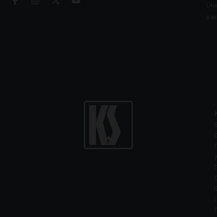
Litu
Bibl
i