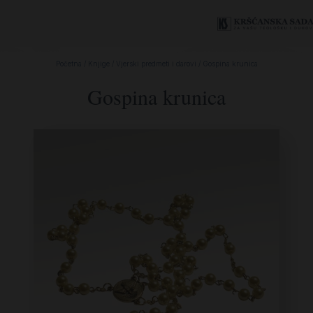
Početna
/
Knjige
/
Vjerski predmeti i darovi
/ Gospina krunica
Gospina krunica