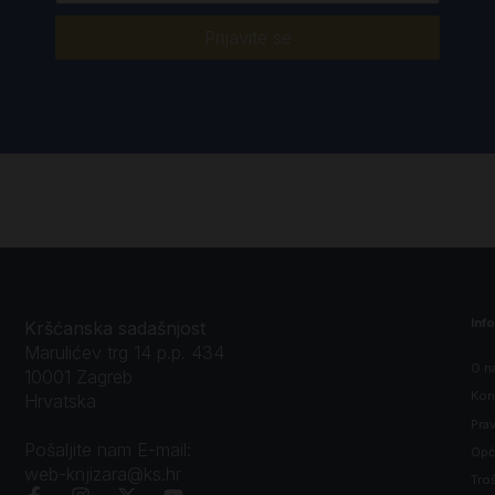
Prijavite se
Inf
Kršćanska sadašnjost
Marulićev trg 14 p.p. 434
O n
10001 Zagreb
Kon
Hrvatska
Prav
Pošaljite nam E-mail:
Opći
web-knjizara@ks.hr
Tro