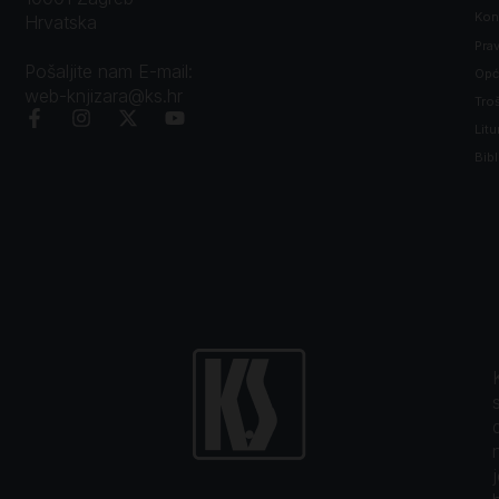
Kon
Hrvatska
Prav
Pošaljite nam E-mail:
Opći
web-knjizara@ks.hr
Tro
Litu
Bibl