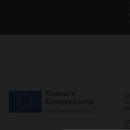
Fi
Eu
uni
–
Ne
Dig