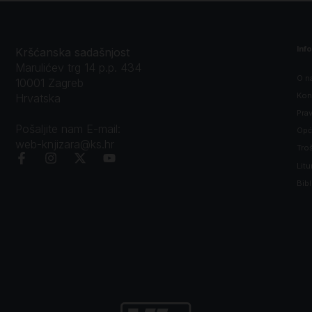
Inf
Kršćanska sadašnjost
Marulićev trg 14 p.p. 434
O n
10001 Zagreb
Kon
Hrvatska
Prav
Pošaljite nam E-mail:
Opći
web-knjizara@ks.hr
Tro
Litu
Bibl