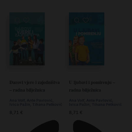
Darovi vjere i zajedništva
U ljubavi i pomirenju –
– radna bilježnica
radna bilježnica
Ana Volf
,
Ante Pavlović
,
Ana Volf
,
Ante Pavlović
,
Ivica Pažin
,
Tihana Petković
Ivica Pažin
,
Tihana Petković
8,71
€
8,71
€