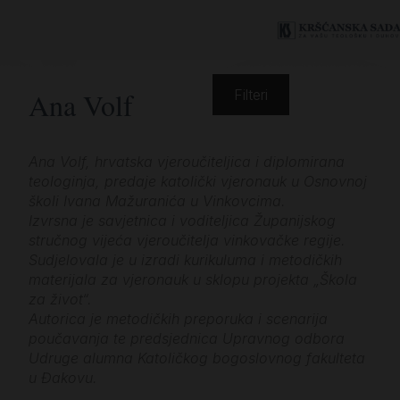
Ana Volf
Filteri
Ana Volf, hrvatska vjeroučiteljica i diplomirana
teologinja, predaje katolički vjeronauk u Osnovnoj
školi Ivana Mažuranića u Vinkovcima.
Izvrsna je savjetnica i voditeljica Županijskog
stručnog vijeća vjeroučitelja vinkovačke regije.
Sudjelovala je u izradi kurikuluma i metodičkih
materijala za vjeronauk u sklopu projekta „Škola
za život“.
Autorica je metodičkih preporuka i scenarija
poučavanja te predsjednica Upravnog odbora
Udruge alumna Katoličkog bogoslovnog fakulteta
u Đakovu.