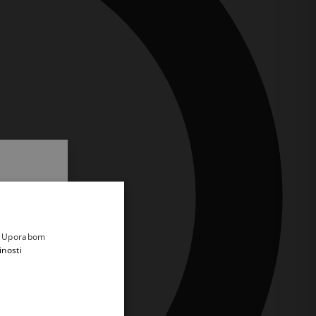
.
i prvi
e
a. Uporabom
inosti