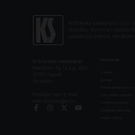
Kršćanska sadašnjost d.o.o. naj
teološka, duhovna i vjerska li
sadašnjost pokriva vrlo širok
Informacije
Kršćanska sadašnjost
Marulićev trg 14 p.p. 434
O nama
10001 Zagreb
Kontakt
Hrvatska
Pravila privatnosti i u
Pošaljite nam E-mail:
Opći uvjeti i pravila
web-knjizara@ks.hr
Troškovi dostave
Liturgijski kalendar
Biblija online