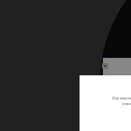
Kršćanin i svijet
Liturgija, kateheza i pastoral
Liturgija, pastoral i kateheza
Ljetna preporuka knjiga
Ljetna priča Kršćanske sadašnjosti
Nekategorizirane
Obitelj, djeca i mladi
Povijest i teologija
Prva pričest i krizma
Ova intern
Teologija
inter
Teologija i povijest
Tjedan Laudato-si'