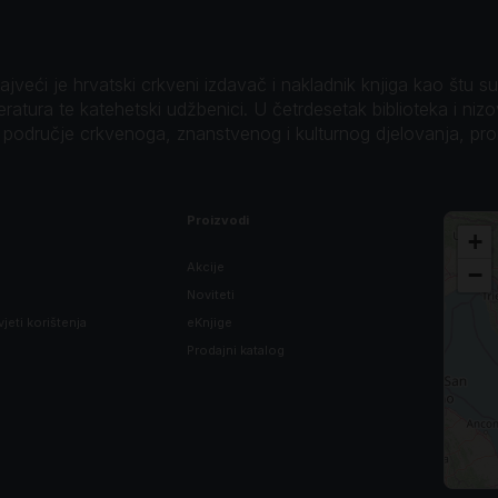
veći je hrvatski crkveni izdavač i nakladnik knjiga kao štu su B
teratura te katehetski udžbenici. U četrdesetak biblioteka i niz
o područje crkvenoga, znanstvenog i kulturnog djelovanja, pr
Proizvodi
+
Akcije
−
Noviteti
vjeti korištenja
eKnjige
Prodajni katalog