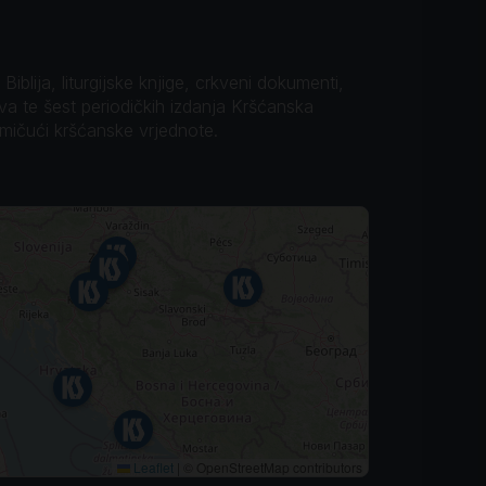
iblija, liturgijske knjige, crkveni dokumenti,
ova te šest periodičkih izdanja Kršćanska
omičući kršćanske vrjednote.
Leaflet
|
© OpenStreetMap contributors