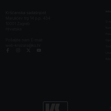
Inf
Kršćanska sadašnjost
Marulićev trg 14 p.p. 434
O n
10001 Zagreb
Kon
Hrvatska
Prav
Pošaljite nam E-mail:
Opći
web-knjizara@ks.hr
Tro
Litu
Bibl