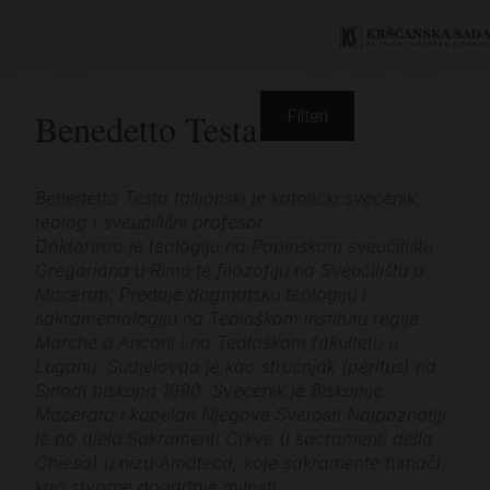
Benedetto Testa
Filteri
Benedetto Testa talijanski je katolički svećenik,
teolog i sveučilišni profesor.
Doktorirao je teologiju na Papinskom sveučilištu
Gregoriana u Rimu te filozofiju na Sveučilištu u
Macerati. Predaje dogmatsku teologiju i
sakramentologiju na Teološkom institutu regije
Marche u Anconi i na Teološkom fakultetu u
Luganu. Sudjelovao je kao stručnjak (peritus) na
Sinodi biskupa 1990. Svećenik je Biskupije
Macerata i kapelan Njegove Svetosti.Najpoznatiji
je po djelu Sakramenti Crkve (I sacramenti della
Chiesa) u nizu Amateca, koje sakramente tumači
kao stvarne događaje milosti.