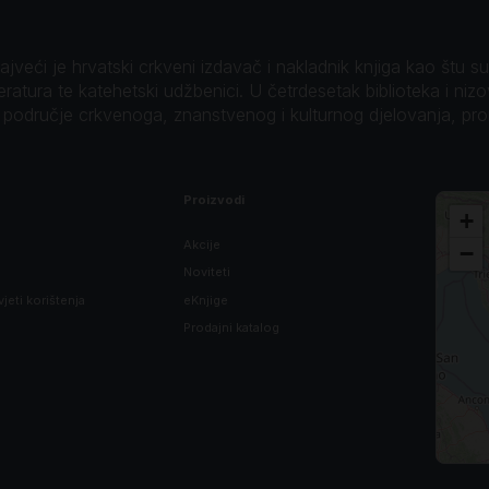
veći je hrvatski crkveni izdavač i nakladnik knjiga kao štu su B
teratura te katehetski udžbenici. U četrdesetak biblioteka i niz
o područje crkvenoga, znanstvenog i kulturnog djelovanja, pr
Proizvodi
+
Akcije
−
Noviteti
vjeti korištenja
eKnjige
Prodajni katalog