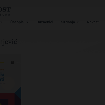
Časopisi
Udžbenici
eIzdanja
Novosti
njević