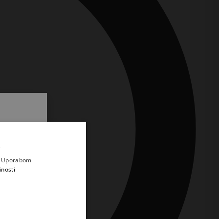
.
i prvi
e
a. Uporabom
inosti