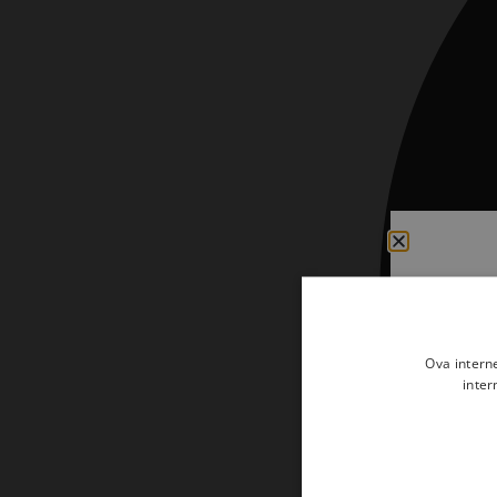
Kršćanin i svijet
Liturgija, kateheza i pastoral
Liturgija, pastoral i kateheza
Ljetna preporuka knjiga
Ljetna priča Kršćanske sadašnjosti
Nekategorizirane
Obitelj, djeca i mladi
Povijest i teologija
Prva pričest i krizma
Ova intern
inter
Teologija
Teologija i povijest
Tjedan Laudato-si'