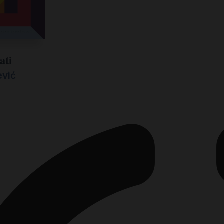
ati
ević