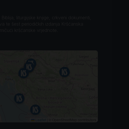
iblija, liturgijske knjige, crkveni dokumenti,
ova te šest periodičkih izdanja Kršćanska
omičući kršćanske vrjednote.
Leaflet
|
© OpenStreetMap contributors