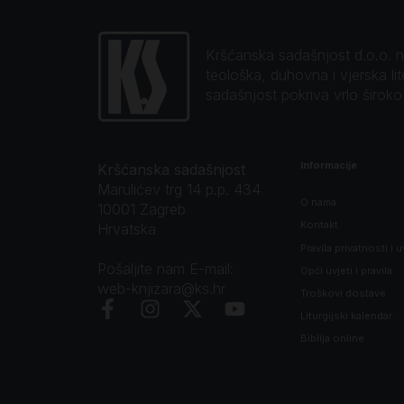
Kršćanska sadašnjost d.o.o. naj
teološka, duhovna i vjerska li
sadašnjost pokriva vrlo širok
Informacije
Kršćanska sadašnjost
Marulićev trg 14 p.p. 434
O nama
10001 Zagreb
Kontakt
Hrvatska
Pravila privatnosti i u
Pošaljite nam E-mail:
Opći uvjeti i pravila
web-knjizara@ks.hr
Troškovi dostave
Liturgijski kalendar
Biblija online