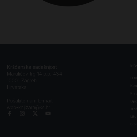
Inf
Kršćanska sadašnjost
Marulićev trg 14 p.p. 434
O n
10001 Zagreb
Kon
Hrvatska
Prav
Pošaljite nam E-mail:
Opći
web-knjizara@ks.hr
Tro
Litu
Bibl