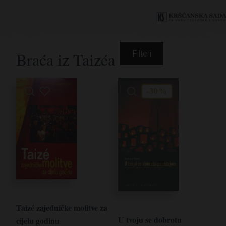
Braća iz Taizéa
Filteri
-30%
Taizé zajedničke molitve za
U tvoju se dobrotu
cijelu godinu