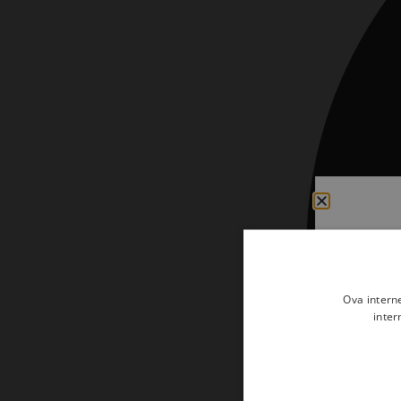
Kršćanin i svijet
Liturgija, kateheza i pastoral
Liturgija, pastoral i kateheza
Ljetna preporuka knjiga
Ljetna priča Kršćanske sadašnjosti
Nekategorizirane
Obitelj, djeca i mladi
Povijest i teologija
Prva pričest i krizma
Ova intern
Teologija
inter
Teologija i povijest
Tjedan Laudato-si'