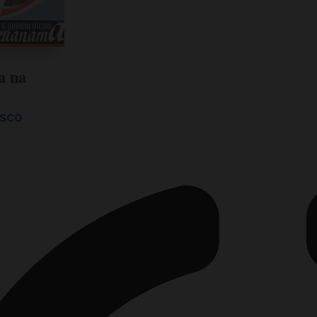
a na
isco