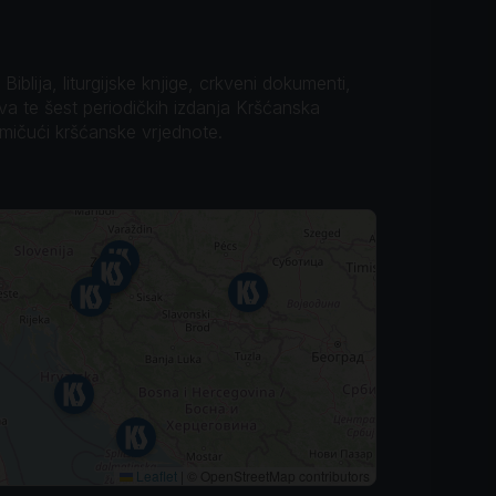
iblija, liturgijske knjige, crkveni dokumenti,
ova te šest periodičkih izdanja Kršćanska
omičući kršćanske vrjednote.
Leaflet
|
© OpenStreetMap contributors