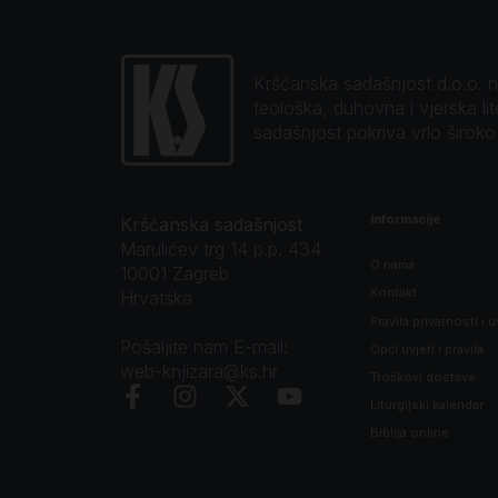
Kršćanska sadašnjost d.o.o. naj
teološka, duhovna i vjerska li
sadašnjost pokriva vrlo širok
Informacije
Kršćanska sadašnjost
Marulićev trg 14 p.p. 434
O nama
10001 Zagreb
Kontakt
Hrvatska
Pravila privatnosti i u
Pošaljite nam E-mail:
Opći uvjeti i pravila
web-knjizara@ks.hr
Troškovi dostave
Liturgijski kalendar
Biblija online