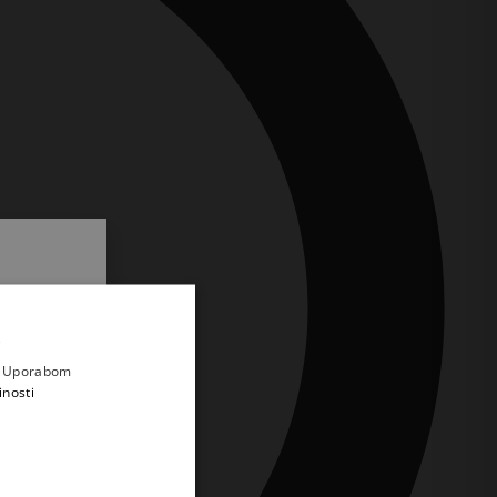
.
i prvi
e
a. Uporabom
inosti