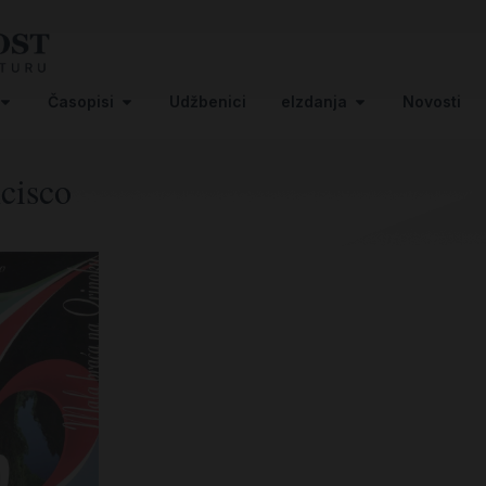
Časopisi
Udžbenici
eIzdanja
Novosti
cisco