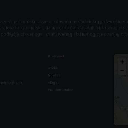
veći je hrvatski crkveni izdavač i nakladnik knjiga kao štu su B
teratura te katehetski udžbenici. U četrdesetak biblioteka i niz
o područje crkvenoga, znanstvenog i kulturnog djelovanja, pr
Proizvodi
+
Akcije
−
Noviteti
vjeti korištenja
eKnjige
Prodajni katalog