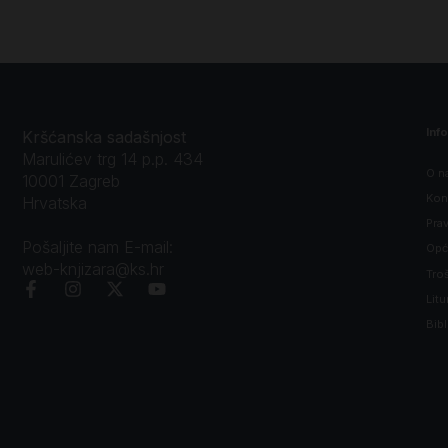
Inf
Kršćanska sadašnjost
Marulićev trg 14 p.p. 434
O n
10001 Zagreb
Kon
Hrvatska
Prav
Pošaljite nam E-mail:
Opći
web-knjizara@ks.hr
Tro
Litu
Bibl