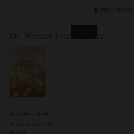
Dr. Werner Josef Gruber
Filteri
Dein Licht ist in dir
Dr. Werner Josef Gruber
25,30
€