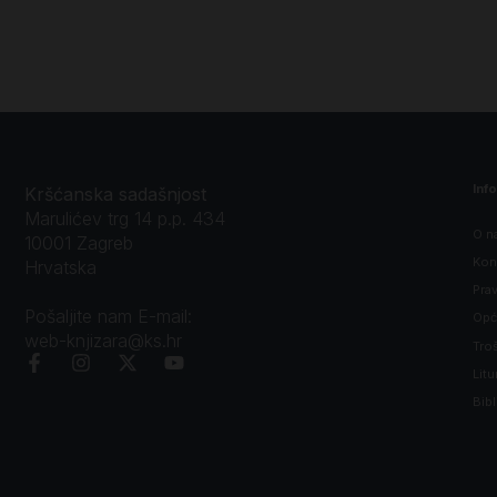
Inf
Kršćanska sadašnjost
Marulićev trg 14 p.p. 434
O n
10001 Zagreb
Kon
Hrvatska
Prav
Pošaljite nam E-mail:
Opći
web-knjizara@ks.hr
Tro
Litu
Bibl