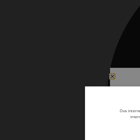
Kršćanin i svijet
Liturgija, kateheza i pastoral
Liturgija, pastoral i kateheza
Ljetna preporuka knjiga
Ljetna priča Kršćanske sadašnjosti
Nekategorizirane
Obitelj, djeca i mladi
Povijest i teologija
Prva pričest i krizma
Teologija
Ova intern
inter
Teologija i povijest
Tjedan Laudato-si'