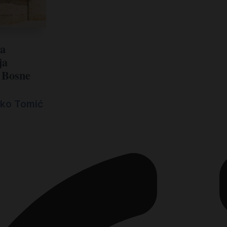
ka
ja
a Bosne
eko Tomić