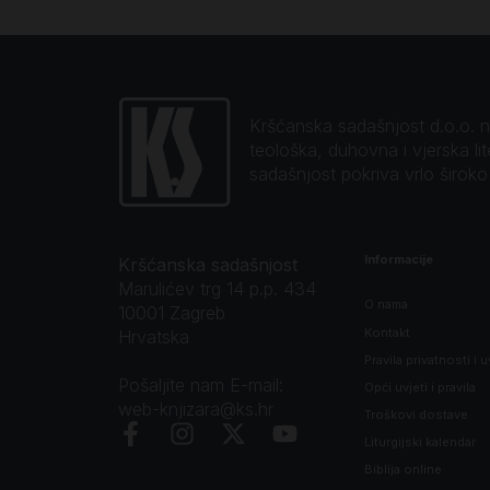
Kršćanska sadašnjost d.o.o. naj
teološka, duhovna i vjerska li
sadašnjost pokriva vrlo širok
Informacije
Kršćanska sadašnjost
Marulićev trg 14 p.p. 434
O nama
10001 Zagreb
Kontakt
Hrvatska
Pravila privatnosti i u
Pošaljite nam E-mail:
Opći uvjeti i pravila
web-knjizara@ks.hr
Troškovi dostave
Liturgijski kalendar
Biblija online