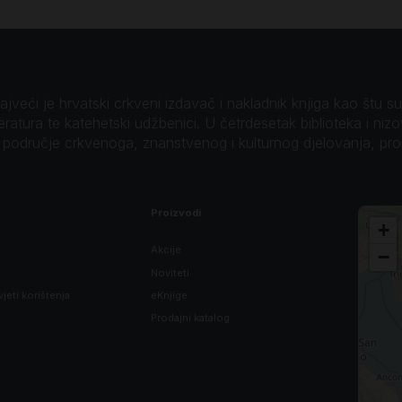
veći je hrvatski crkveni izdavač i nakladnik knjiga kao štu su B
teratura te katehetski udžbenici. U četrdesetak biblioteka i niz
o područje crkvenoga, znanstvenog i kulturnog djelovanja, pr
Proizvodi
+
Akcije
−
Noviteti
vjeti korištenja
eKnjige
Prodajni katalog