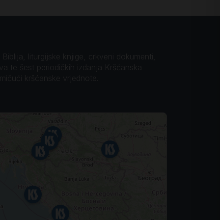
iblija, liturgijske knjige, crkveni dokumenti,
ova te šest periodičkih izdanja Kršćanska
omičući kršćanske vrjednote.