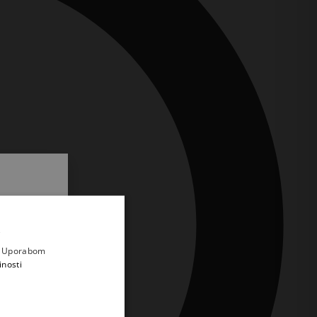
.
i prvi
e
a. Uporabom
inosti