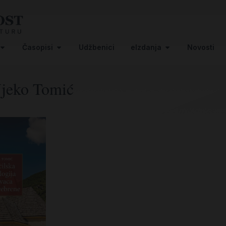
Časopisi
Udžbenici
eIzdanja
Novosti
jeko Tomić