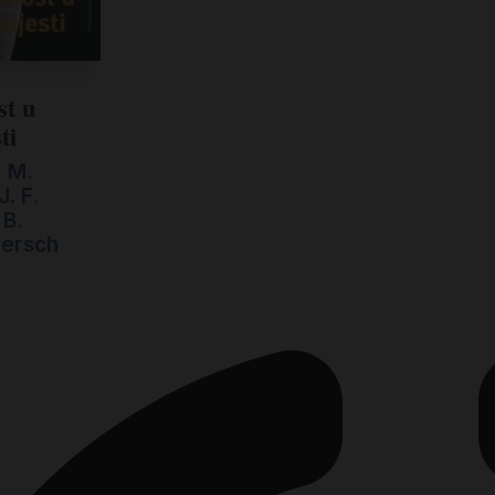
st u
ti
, M.
. F.
 B.
ersch