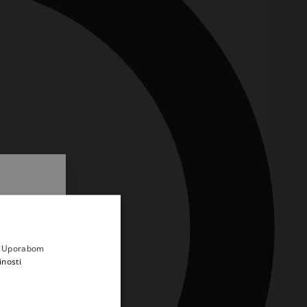
.
i prvi
e
a. Uporabom
inosti