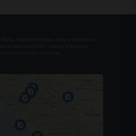
iblija, liturgijske knjige, crkveni dokumenti,
ova te šest periodičkih izdanja Kršćanska
omičući kršćanske vrjednote.