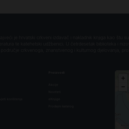
veći je hrvatski crkveni izdavač i nakladnik knjiga kao štu su B
teratura te katehetski udžbenici. U četrdesetak biblioteka i niz
o područje crkvenoga, znanstvenog i kulturnog djelovanja, pr
Proizvodi
+
Akcije
−
Noviteti
vjeti korištenja
eKnjige
Prodajni katalog