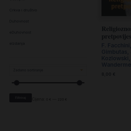
Crkva i društvo
Duhovnost
Religiozno
eDuhovnost
pretpovijes
eIzdanja
F. Facchini
Gimbutas, J
eKnjiževnost
Kozlowski,
Wanderme
Enciklopedija i posebna izdanja
8,00
€
Enciklopedije i posebna izdanja
eTeologija i povijest
Filtriraj
Knjiga svima i svuda
Cijena:
—
0 €
220 €
Knjige drugih nakladnika
Književnost