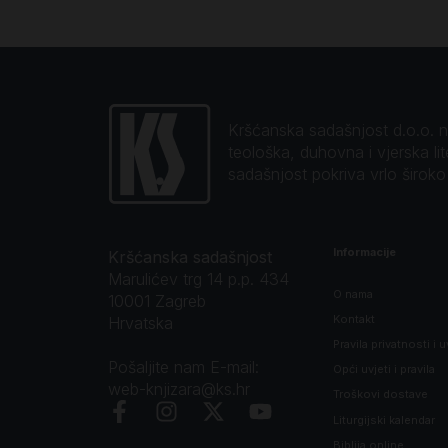
Kršćanska sadašnjost d.o.o. naj
teološka, duhovna i vjerska li
sadašnjost pokriva vrlo širok
Informacije
Kršćanska sadašnjost
Marulićev trg 14 p.p. 434
O nama
10001 Zagreb
Kontakt
Hrvatska
Pravila privatnosti i u
Pošaljite nam E-mail:
Opći uvjeti i pravila
web-knjizara@ks.hr
Troškovi dostave
Liturgijski kalendar
Biblija online