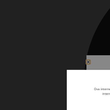
Kršćanin i svijet
Liturgija, kateheza i pastoral
Liturgija, pastoral i kateheza
Ljetna preporuka knjiga
Ljetna priča Kršćanske sadašnjosti
Nekategorizirane
Obitelj, djeca i mladi
Povijest i teologija
Prva pričest i krizma
Teologija
Ova intern
inter
Teologija i povijest
Tjedan Laudato-si'