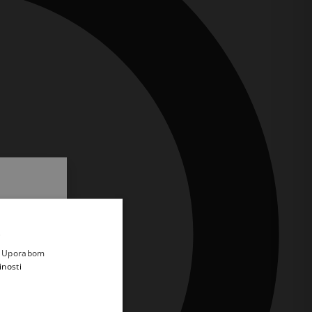
.
i prvi
e
a. Uporabom
inosti