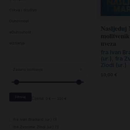
Crkva i društvo
Duhovnost
Nasljeduj 
eDuhovnost
molitvenik
uveza
eIzdanja
fra Ivan Br
eKnjiževnost
(ur.)
,
fra Z
Zlodi (ur.)
Enciklopedija i posebna izdanja
10,00
€
Enciklopedije i posebna izdanja
eTeologija i povijest
Filtriraj
Knjiga svima i svuda
Cijena:
—
0 €
220 €
Knjige drugih nakladnika
fra Ivan Bradarić (ur.) (1)
Književnost
fra Zvonimir Zlodi (ur.) (1)