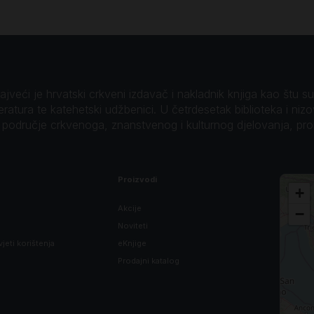
veći je hrvatski crkveni izdavač i nakladnik knjiga kao štu su B
teratura te katehetski udžbenici. U četrdesetak biblioteka i niz
o područje crkvenoga, znanstvenog i kulturnog djelovanja, pr
Proizvodi
+
Akcije
−
Noviteti
vjeti korištenja
eKnjige
Prodajni katalog