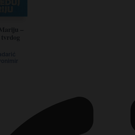
Mariju –
 tvrdog
adarić
vonimir