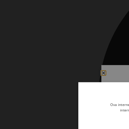
Kršćanin i svijet
Liturgija, kateheza i pastoral
Liturgija, pastoral i kateheza
Ljetna preporuka knjiga
Ljetna priča Kršćanske sadašnjosti
Nekategorizirane
Obitelj, djeca i mladi
Povijest i teologija
Prva pričest i krizma
Teologija
Ova intern
inter
Teologija i povijest
Tjedan Laudato-si'