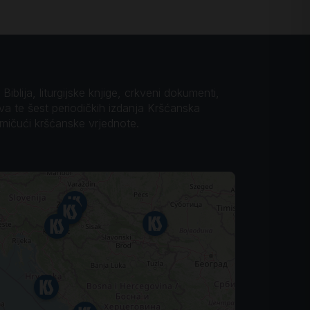
iblija, liturgijske knjige, crkveni dokumenti,
ova te šest periodičkih izdanja Kršćanska
omičući kršćanske vrjednote.