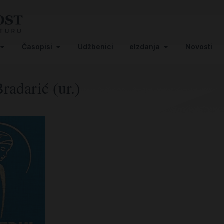
Časopisi
Udžbenici
eIzdanja
Novosti
Bradarić (ur.)