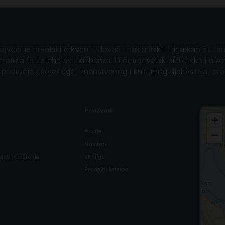
veći je hrvatski crkveni izdavač i nakladnik knjiga kao štu su B
teratura te katehetski udžbenici. U četrdesetak biblioteka i niz
o područje crkvenoga, znanstvenog i kulturnog djelovanja, pr
Proizvodi
+
Akcije
−
Noviteti
vjeti korištenja
eKnjige
Prodajni katalog