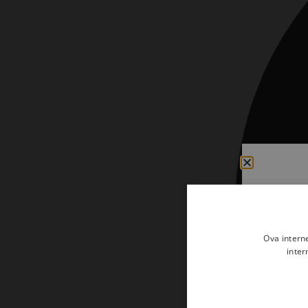
Kršćanin i svijet
Liturgija, kateheza i pastoral
Liturgija, pastoral i kateheza
Ljetna preporuka knjiga
Ljetna priča Kršćanske sadašnjosti
Nekategorizirane
Obitelj, djeca i mladi
Povijest i teologija
Prva pričest i krizma
Ova intern
Teologija
inter
Teologija i povijest
Tjedan Laudato-si'