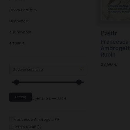
Crkva i društvo
Duhovnost
Pastir
eDuhovnost
Francesca
eIzdanja
Ambrogett
Rubin
eKnjiževnost
22,90
€
Enciklopedija i posebna izdanja
Enciklopedije i posebna izdanja
eTeologija i povijest
Filtriraj
Knjiga svima i svuda
Cijena:
—
0 €
220 €
Knjige drugih nakladnika
Francesca Ambrogetti (1)
Književnost
Sergio Rubin (1)