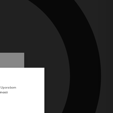
.
i prvi
e
a. Uporabom
inosti