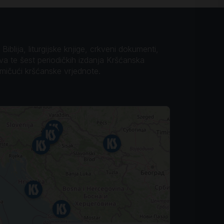
iblija, liturgijske knjige, crkveni dokumenti,
ova te šest periodičkih izdanja Kršćanska
omičući kršćanske vrjednote.