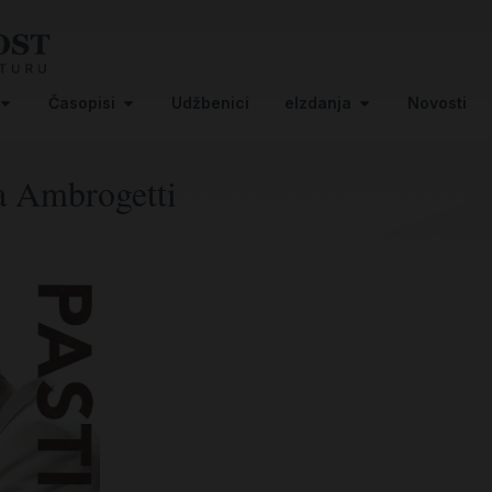
Časopisi
Udžbenici
eIzdanja
Novosti
a Ambrogetti