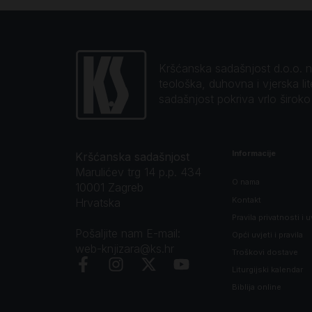
Kršćanska sadašnjost d.o.o. naj
teološka, duhovna i vjerska li
sadašnjost pokriva vrlo širok
Informacije
Kršćanska sadašnjost
Marulićev trg 14 p.p. 434
O nama
10001 Zagreb
Kontakt
Hrvatska
Pravila privatnosti i u
Pošaljite nam E-mail:
Opći uvjeti i pravila
web-knjizara@ks.hr
Troškovi dostave
Liturgijski kalendar
Biblija online